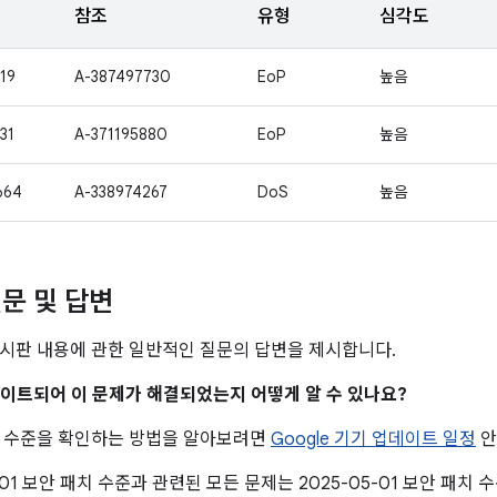
참조
유형
심각도
19
A-387497730
EoP
높음
31
A-371195880
EoP
높음
664
A-338974267
DoS
높음
문 및 답변
시판 내용에 관한 일반적인 질문의 답변을 제시합니다.
업데이트되어 이 문제가 해결되었는지 어떻게 알 수 있나요?
치 수준을 확인하는 방법을 알아보려면
Google 기기 업데이트 일정
안
5-01 보안 패치 수준과 관련된 모든 문제는 2025-05-01 보안 패치