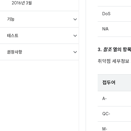
2016년 3월
DoS
기능
N/A
테스트
3.
참조
열의 항목
권장사항
취약점 세부정보
접두어
A-
QC-
M-