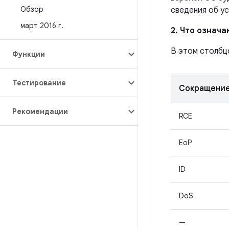
Обзор
сведения об у
март 2016 г
.
2. Что означ
В этом столбц
Функции
Тестирование
Сокращени
Рекомендации
RCE
EoP
ID
DoS
—