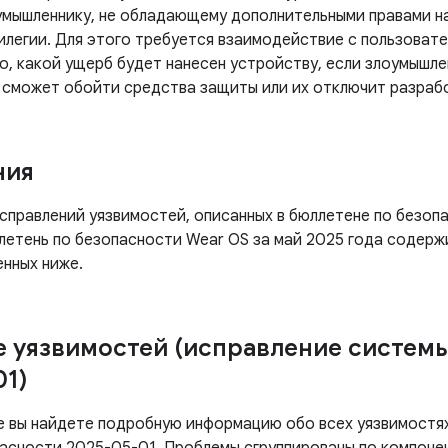
умышленнику, не обладающему дополнительными правами на
илегии. Для этого требуется взаимодействие с пользоват
го, какой ущерб будет нанесен устройству, если злоумышл
 сможет обойти средства защиты или их отключит разраб
ния
правлений уязвимостей, описанных в бюллетене по безопа
летень по безопасности Wear OS за май 2025 года содерж
енных ниже.
 уязвимостей (исправление систем
01)
е вы найдете подробную информацию обо всех уязвимостях