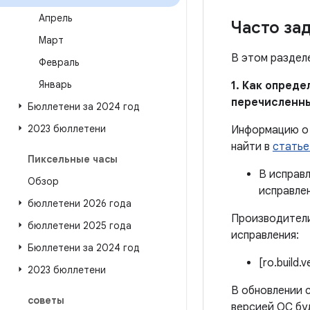
Апрель
Часто за
Март
В этом раздел
Февраль
Январь
1. Как опред
перечисленн
Бюллетени за 2024 год
2023 бюллетени
Информацию о 
найти в
статье
Пиксельные часы
В исправ
Обзор
исправле
бюллетени 2026 года
Производители
бюллетени 2025 года
исправления:
Бюллетени за 2024 год
[ro.build.
2023 бюллетени
В обновлении с
советы
версией ОС бу