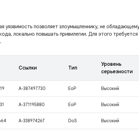
ая уязвимость позволяет злоумышленнику, не обладающем
 кода, локально повышать привилегии. Для этого требуетс
.
Уровень
Ссылки
Тип
серьезности
19
A-387497730
EoP
Высокий
31
A-371195880
EoP
Высокий
664
A-338974267
DoS
Высокий