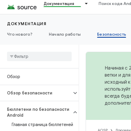
Документация
Поиск кода And
ДОКУМЕНТАЦИЯ
Что нового?
Начало работы
Безопасность
Начиная с 
ветки и дл
Обзор
исходный к
используйт
Обзор безопасности
всегда буд
дополните
Бюллетени по безопасности
Android
Главная страница бюллетеней
AOSP
Докумен