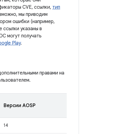
нтам, которые они
ификаторы CVE, ссылки,
тип
озможно, мы приводим
тором ошибки (например,
е ссылки указаны в
 ОС могут получать
ogle Play
.
дополнительными правами на
ользователем.
Версии AOSP
14