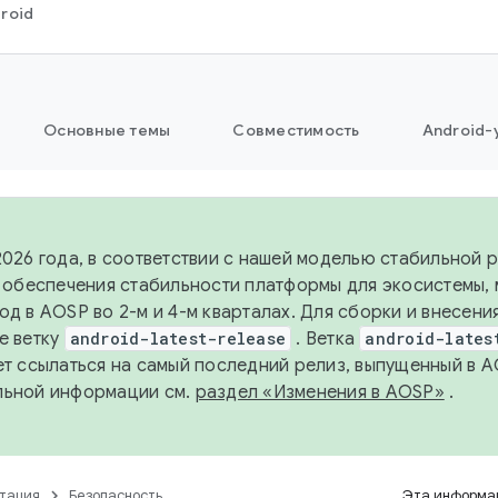
roid
Основные темы
Совместимость
Android-
2026 года, в соответствии с нашей моделью стабильной
я обеспечения стабильности платформы для экосистемы,
од в AOSP во 2-м и 4-м кварталах. Для сборки и внесени
е ветку
android-latest-release
. Ветка
android-lates
ет ссылаться на самый последний релиз, выпущенный в A
льной информации см.
раздел «Изменения в AOSP»
.
тация
Безопасность
Эта информац