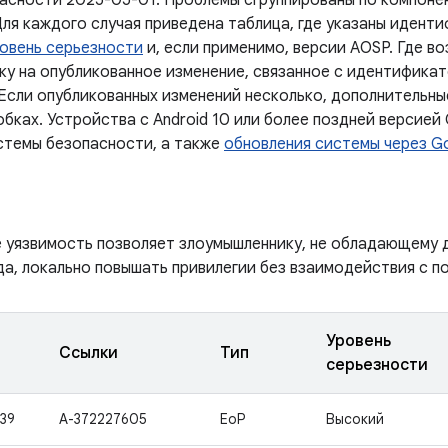
асности 2025-05-01. Проблемы сгруппированы по компоне
Для каждого случая приведена таблица, где указаны идент
овень серьезности
и, если применимо, версии AOSP. Где в
ку на опубликованное изменение, связанное с идентифика
 Если опубликованных изменений несколько, дополнительны
бках. Устройства с Android 10 или более поздней версией
стемы безопасности, а также
обновления системы через Go
е уязвимость позволяет злоумышленнику, не обладающему 
да, локально повышать привилегии без взаимодействия с п
Уровень
Ссылки
Тип
серьезности
39
A-372227605
EoP
Высокий