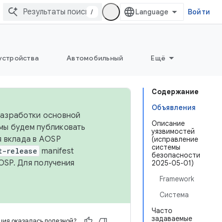
/
Войти
устройства
Автомобильный
Ещё
Содержание
Объявления
 разработки основной
Описание
 мы будем публиковать
уязвимостей
я вклада в AOSP
(исправление
системы
t-release
manifest
безопасности
OSP. Для получения
2025-05-01)
Framework
Система
Часто
задаваемые
ия оказалась полезной?