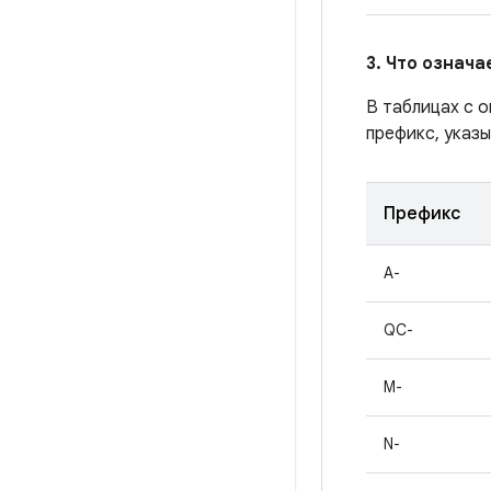
3. Что означ
В таблицах с 
префикс, указы
Префикс
A-
QC-
M-
N-