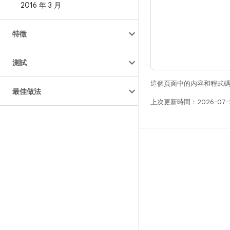
2016 年 3 月
特徵
測試
這個頁面中的內容和程式
最佳做法
上次更新時間：2026-07-
版本
Android 程式庫
相關規定
下載程式碼
預覽二進位檔
原廠映像檔