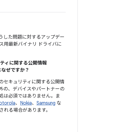
そうした問題に対するアップデー
デバイス用最新バイナリ ドライバに
リティに関する公開情報
のはなぜですか？
、このセキュリティに関する公開情
外の、デバイスやパートナーの
処は必須ではありません。ま
otorola
、
Nokia
、
Samsung
な
される場合があります。