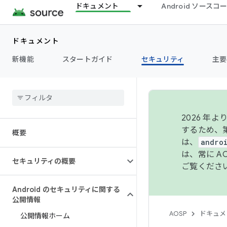
ドキュメント
Android ソース
ドキュメント
新機能
スタートガイド
セキュリティ
主要
2026 
するため、第
概要
は、
andro
は、常に 
セキュリティの概要
ご覧くださ
Android のセキュリティに関する
公開情報
AOSP
ドキュメ
公開情報ホーム