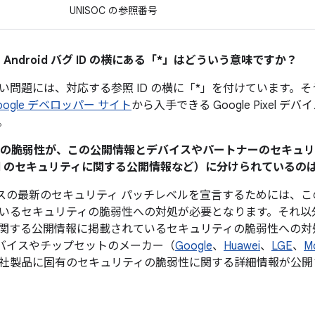
UNISOC の参照番号
 Android バグ ID の横にある「*」はどういう意味ですか？
い問題には、対応する参照 ID の横に「*」を付けています。
oogle デベロッパー サイト
から入手できる Google Pixel 
。
ティの脆弱性が、この公開情報とデバイスやパートナーのセキュ
Pixel のセキュリティに関する公開情報など）に分けられている
 デバイスの最新のセキュリティ パッチレベルを宣言するためには
いるセキュリティの脆弱性への対処が必要となります。それ以
関する公開情報に掲載されているセキュリティの脆弱性への対
d デバイスやチップセットのメーカー（
Google
、
Huawei
、
LGE
、
M
社製品に固有のセキュリティの脆弱性に関する詳細情報が公開