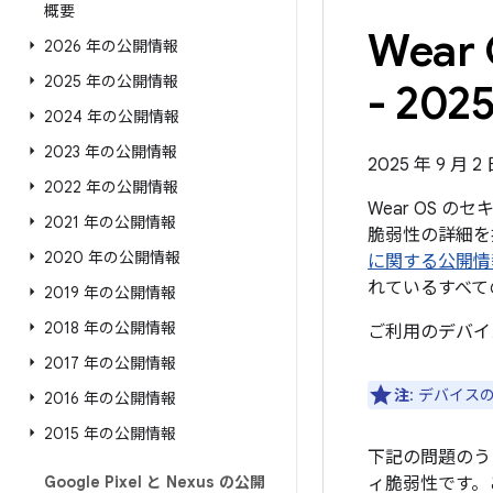
概要
Wea
2026 年の公開情報
2025 年の公開情報
- 202
2024 年の公開情報
2023 年の公開情報
2025 年 9 月 
2022 年の公開情報
Wear OS 
2021 年の公開情報
脆弱性の詳細を掲
2020 年の公開情報
に関する公開情
れているすべて
2019 年の公開情報
2018 年の公開情報
ご利用のデバイ
2017 年の公開情報
注
: デバイ
2016 年の公開情報
2015 年の公開情報
下記の問題のう
Google Pixel と Nexus の公開
ィ脆弱性です。