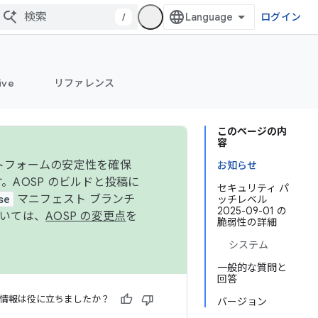
/
ログイン
ive
リファレンス
このページの内
容
ットフォームの安定性を確保
お知らせ
す。AOSP のビルドと投稿に
セキュリティ パ
se
マニフェスト ブランチ
ッチレベル
2025-09-01 の
ついては、
AOSP の変更点
を
脆弱性の詳細
システム
一般的な質問と
回答
情報は役に立ちましたか？
バージョン