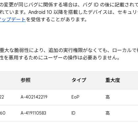
の変更が同じバグに関係する場合は、バグ ID の後に記載され
ています。Android 10 以降を搭載したデバイスは、セキュ
 アップデート
を受信することがあります。
重大な脆弱性により、追加の実行権限がなくても、ローカルで
性を悪用するためにユーザーの操作は必要ありません。
参照
タイプ
重大度
22
A-402142219
EoP
高
560
A-419110583
ID
高