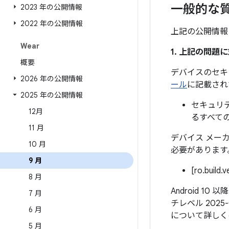
一般的な
2023 年の公開情報
2022 年の公開情報
上記の公開情報
Wear
1. 上記の問
概要
デバイスのセキ
2026 年の公開情報
ール
に記載され
2025 年の公開情報
セキュリテ
12月
るすべて
11 月
デバイス メー
10 月
必要があります
9 月
[ro.build.
8 月
Android 1
7 月
チレベル 202
6 月
について詳しく
5 月