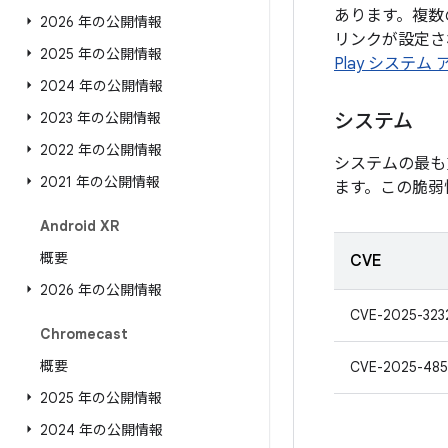
あります。複数
2026 年の公開情報
リンクが設定され
2025 年の公開情報
Play システム
2024 年の公開情報
2023 年の公開情報
システム
2022 年の公開情報
システムの最も
2021 年の公開情報
ます。この脆弱
Android XR
概要
CVE
2026 年の公開情報
CVE-2025-323
Chromecast
概要
CVE-2025-48
2025 年の公開情報
2024 年の公開情報