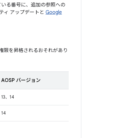
ている番号に、追加の参照への
リティ アップデートと
Google
権限を昇格されるおそれがあり
AOSP バージョン
13、14
14