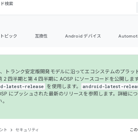
コード検索
トピック
互換性
Android デバイス
Automot
年より、トランク安定版開発モデルに沿ってエコシステムのプラ
 2 四半期と第 4 四半期に AOSP にソースコードを公開しま
id-latest-release
を使用します。
android-latest-relea
AOSP にプッシュされた最新のリリースを参照します。詳細に
い。
ント
セキュリティ
この