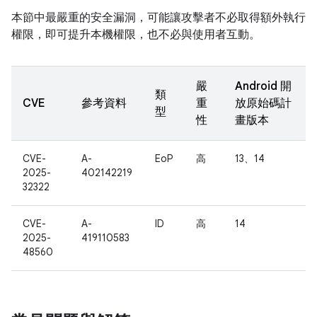
本節中最嚴重的安全漏洞，可能讓攻擊者不必取得額外執行
權限，即可提升本機權限，也不必與使用者互動。
嚴
Android 開
類
CVE
參考資料
重
放原始碼計
型
性
畫版本
CVE-
A-
EoP
高
13、14
2025-
402142219
32322
CVE-
A-
ID
高
14
2025-
419110583
48560