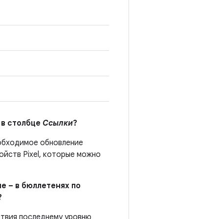
 в столбце
Ссылки
?
еобходимое обновление
йств Pixel, которые можно
е – в бюллетенях по
?
ствия последнему уровню