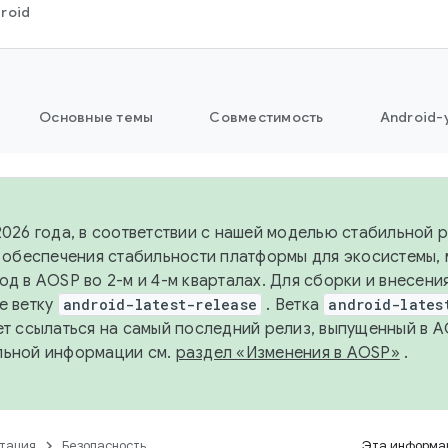
roid
Основные темы
Совместимость
Android-
2026 года, в соответствии с нашей моделью стабильной
я обеспечения стабильности платформы для экосистемы,
од в AOSP во 2-м и 4-м кварталах. Для сборки и внесени
е ветку
android-latest-release
. Ветка
android-lates
ет ссылаться на самый последний релиз, выпущенный в A
льной информации см.
раздел «Изменения в AOSP»
.
тация
Безопасность
Эта информац