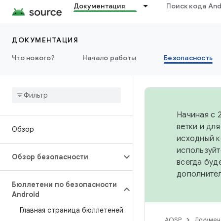
Документация
Поиск кода And
ДОКУМЕНТАЦИЯ
Что нового?
Начало работы
Безопасность
Начиная с 
ветки и дл
Обзор
исходный к
используйт
Обзор безопасности
всегда буд
дополните
Бюллетени по безопасности
Android
Главная страница бюллетеней
AOSP
Докумен