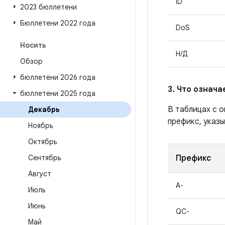
ID
2023 бюллетени
Бюллетени 2022 года
DoS
Носить
Н/Д
Обзор
бюллетени 2026 года
3. Что означ
бюллетени 2025 года
В таблицах с 
Декабрь
префикс, указы
Ноябрь
Октябрь
Сентябрь
Префикс
Август
A-
Июль
Июнь
QC-
Май