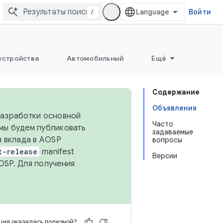
/
Войти
устройства
Автомобильный
Ещё
Содержание
Объявления
 разработки основной
Часто
 мы будем публиковать
задаваемые
я вклада в AOSP
вопросы
t-release
manifest
Версии
OSP. Для получения
ия оказалась полезной?