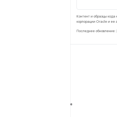
Контент и образцы кода
корпорации Oracle и ее
Последнее обновление:
РАЗРАБОТКА
Хранилище Android Repository
Требования
Как скачать код
Предпросмотр исполняемых файлов
Заводские образы
Драйверы в виде исполняемых файлов