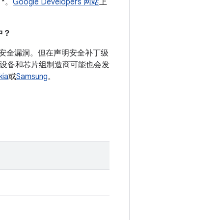
 *。
Google Developers 网站
上
。
中？
录的安全漏洞。但在声明安全补丁级
d 设备和芯片组制造商可能也会发
kia
或
Samsung
。