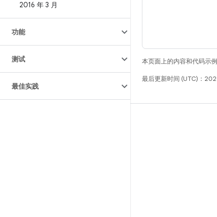
2016 年 3 月
功能
测试
本页面上的内容和代码示
最后更新时间 (UTC)：202
最佳实践
构建
Android 代码库
要求
下载
预览二进制文件
出厂映像
驱动程序二进制文件