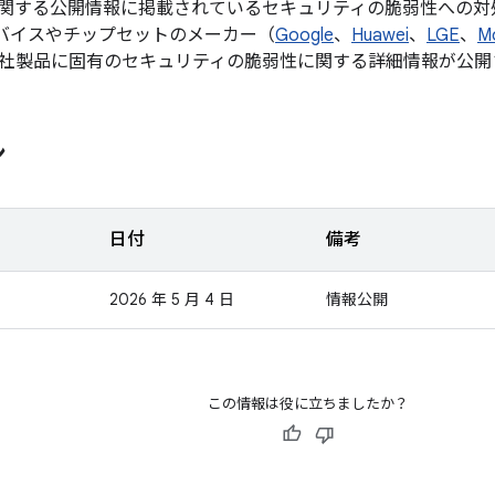
関する公開情報に掲載されているセキュリティの脆弱性への対
d デバイスやチップセットのメーカー（
Google
、
Huawei
、
LGE
、
M
社製品に固有のセキュリティの脆弱性に関する詳細情報が公開
ン
日付
備考
2026 年 5 月 4 日
情報公開
この情報は役に立ちましたか？