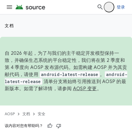
登录
文档
自 2026 年起，为了与我们的主干稳定开发模型保持一
致，并确保生态系统的平台稳定性，我们将在第 2 季度和
第 4 季度向 AOSP 发布源代码。如需构建 AOSP 并为其贡
献代码，请使用
android-latest-release
。
android-
latest-release
清单分支将始终引用推送到 AOSP 的最
新版本。如需了解详情，请参阅
AOSP 变更
。
AOSP
文档
安全
该内容对您有帮助吗？