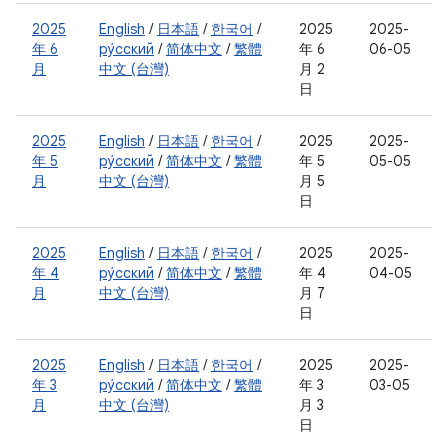
2025
English
/
日本語
/
한국어
/
2025
2025-
年 6
ру́сский
/
简体中文
/
繁體
年 6
06-05
月
中文 (台灣)
月 2
日
2025
English
/
日本語
/
한국어
/
2025
2025-
年 5
ру́сский
/
简体中文
/
繁體
年 5
05-05
月
中文 (台灣)
月 5
日
2025
English
/
日本語
/
한국어
/
2025
2025-
年 4
ру́сский
/
简体中文
/
繁體
年 4
04-05
月
中文 (台灣)
月 7
日
2025
English
/
日本語
/
한국어
/
2025
2025-
年 3
ру́сский
/
简体中文
/
繁體
年 3
03-05
月
中文 (台灣)
月 3
日