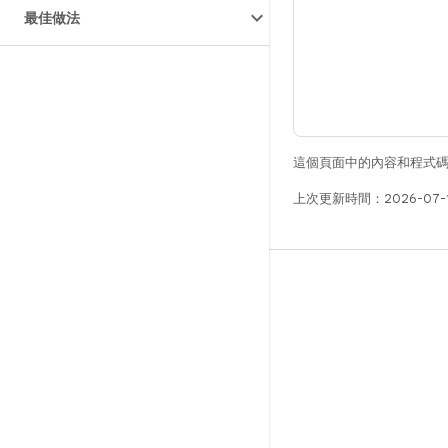
最佳做法
這個頁面中的內容和程式
上次更新時間：2026-07-
版本
Android 程式庫
相關規定
下載程式碼
預覽二進位檔
原廠映像檔