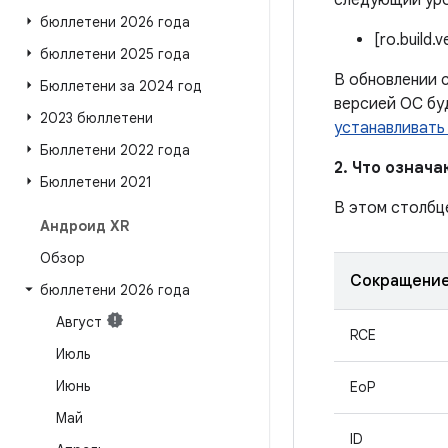
следующий уро
бюллетени 2026 года
[ro.build.
бюллетени 2025 года
В обновлении с
Бюллетени за 2024 год
версией ОС бу
2023 бюллетени
устанавливать
Бюллетени 2022 года
2. Что означ
Бюллетени 2021
В этом столбц
Андроид XR
Обзор
Сокращени
бюллетени 2026 года
Август
RCE
Июль
Июнь
EoP
Май
ID