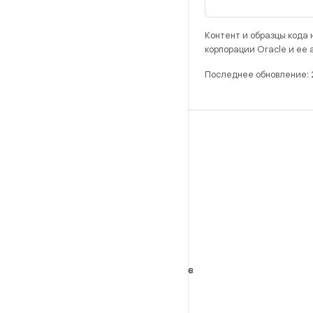
Контент и образцы кода
корпорации Oracle и ее
Последнее обновление:
РАЗРАБОТКА
Хранилище Android Repository
Требования
Как скачать код
Предпросмотр исполняемых файлов
Заводские образы
Драйверы в виде исполняемых файлов