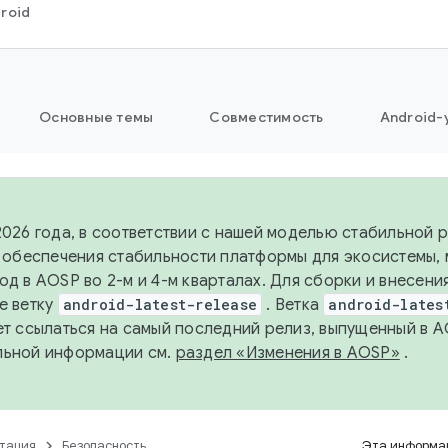
roid
Основные темы
Совместимость
Android-
2026 года, в соответствии с нашей моделью стабильной
я обеспечения стабильности платформы для экосистемы,
од в AOSP во 2-м и 4-м кварталах. Для сборки и внесени
е ветку
android-latest-release
. Ветка
android-lates
ет ссылаться на самый последний релиз, выпущенный в A
льной информации см.
раздел «Изменения в AOSP»
.
тация
Безопасность
Эта информац