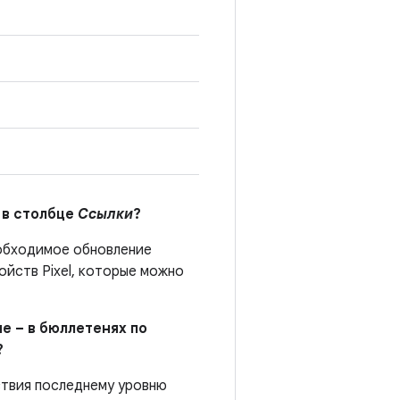
 в столбце
Ссылки
?
еобходимое обновление
йств Pixel, которые можно
е – в бюллетенях по
?
ствия последнему уровню