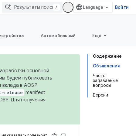
/
Войти
устройства
Автомобильный
Ещё
Содержание
Объявления
 разработки основной
Часто
 мы будем публиковать
задаваемые
я вклада в AOSP
вопросы
t-release
manifest
Версии
OSP. Для получения
ия оказалась полезной?