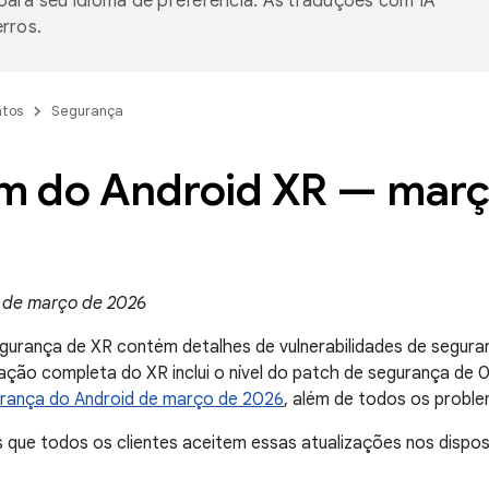
ara seu idioma de preferência. As traduções com IA
rros.
tos
Segurança
im do Android XR — març
 de março de 2026
egurança de XR contém detalhes de vulnerabilidades de segur
zação completa do XR inclui o nível do patch de segurança de
urança do Android de março de 2026
, além de todos os proble
ue todos os clientes aceitem essas atualizações nos disposi