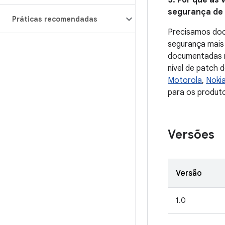
5. Por que as 
segurança de d
Práticas recomendadas
Precisamos docu
segurança mais 
documentadas no
nível de patch 
Motorola
,
Noki
para os produto
Versões
Versão
1.0