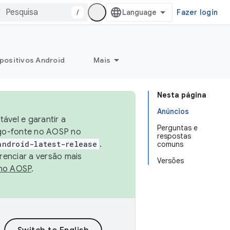
/
Fazer login
positivos Android
Mais
Nesta página
Anúncios
ável e garantir a
Perguntas e
igo-fonte no AOSP no
respostas
android-latest-release
.
comuns
renciar a versão mais
Versões
no AOSP
.