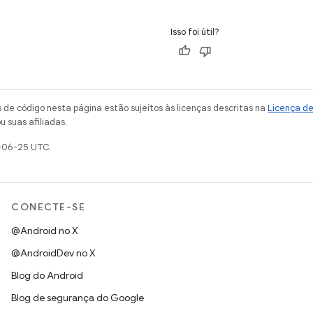
Isso foi útil?
de código nesta página estão sujeitos às licenças descritas na
Licença d
u suas afiliadas.
-06-25 UTC.
CONECTE-SE
@Android no X
@AndroidDev no X
Blog do Android
Blog de segurança do Google