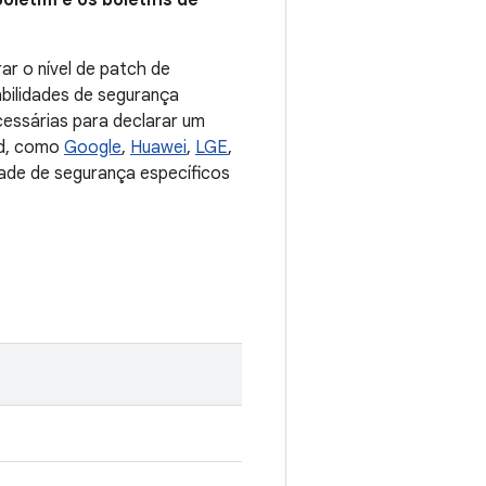
oletim e os boletins de
ar o nível de patch de
abilidades de segurança
cessárias para declarar um
id, como
Google
,
Huawei
,
LGE
,
dade de segurança específicos