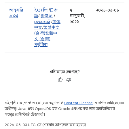
জানুয়ারি
ইংরেজি
/
日本
৫
২০২৬-০১-০১
২০২৫
語
/
한국어
/
জানুয়ারী,
ру́сский
/
简体
২০২৬
中文
/
繁體中文
(台灣)
繁體中
文 (台灣)
পর্তুগিজ
এটি কাজে লেগেছে?
এই পৃষ্ঠার কন্টেন্ট ও কোডের নমুনাগুলি
Content License
-এ বর্ণিত লাইসেন্সের
অধীনস্থ। Java এবং OpenJDK হল Oracle এবং/অথবা তার অ্যাফিলিয়েট
সংস্থার রেজিস্টার্ড ট্রেডমার্ক।
2026-08-03 UTC-তে শেষবার আপডেট করা হয়েছে।