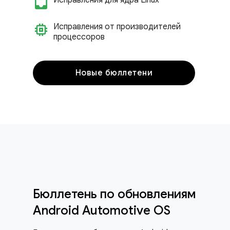
inbox_customize
Исправления для ядра Linux
memory
Исправления от производителей
процессоров
Новые бюллетени
Бюллетень по обновлениям
Android Automotive OS