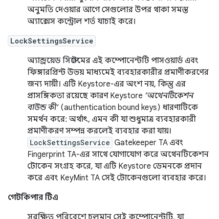
অনুমতি দেওয়ার আগে সেগুলোর উপর থাকা সমস্ত
অ্যাক্সেস কন্ট্রোল শর্ত যাচাই করে।
LockSettingsService
অ্যান্ড্রয়েড সিস্টেমের এই কম্পোনেন্টটি পাসওয়ার্ড এবং
ফিঙ্গারপ্রিন্ট উভয় মাধ্যমেই ব্যবহারকারীর প্রমাণীকরণের
জন্য দায়ী। এটি Keystore-এর অংশ নয়, কিন্তু এর
প্রাসঙ্গিকতা রয়েছে কারণ Keystore
‘অথেনটিকেশন
বাউন্ড কী’
(authentication bound keys) ধারণাটিকে
সমর্থন করে: অর্থাৎ, এমন কী যা শুধুমাত্র ব্যবহারকারী
প্রমাণীকরণ সম্পন্ন করলেই ব্যবহার করা যায়।
LockSettingsService
Gatekeeper TA এবং
Fingerprint TA-এর সাথে যোগাযোগ করে অথেনটিকেশন
টোকেন সংগ্রহ করে, যা এটি Keystore ডেমনকে প্রদান
করে এবং KeyMint TA সেই টোকেনগুলো ব্যবহার করে।
গেটকিপার টিএ
সুরক্ষিত পরিবেশে চলমান সেই কম্পোনেন্টটি, যা