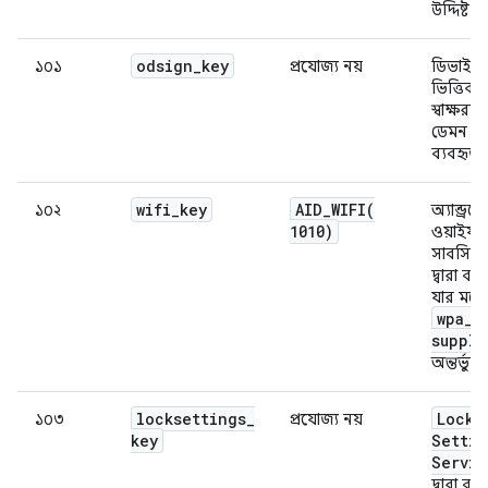
উদ্দিষ্ট।
odsign
_
key
১০১
প্রযোজ্য নয়
ডিভাইস
ভিত্তিক
স্বাক্ষরক
ডেমন দ্বা
ব্যবহৃত 
wifi
_
key
AID_WIFI(
১০২
অ্যান্ড্রয
1010)
ওয়াইফা
সাবসিস্ট
দ্বারা ব্য
যার মধ্য
wpa
_
suppli
অন্তর্ভুক্ত
locksettings
_
Lock
১০৩
প্রযোজ্য নয়
key
Settin
Servic
দ্বারা ব্