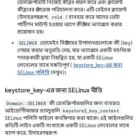
ডেসক্রিপ্টরটি নিজেই কীব্লব ধারণ করে এবং ক্লায়েন্ট
কীব্লবের স্টোরেজ পরিচালনা করে। এটি সেইসব ক্লায়েন্ট
(উদাহরণস্বরূপ,
vold
) ব্যবহার করে যাদের ডেটা
পার্টিশন মাউন্ট হওয়ার আগে কীস্টোর অ্যাক্সেস করার
প্রয়োজন হয়।
SELINUX
ডোমেইন সিস্টেমের উপাদানগুলোকে কী (key)
শেয়ার করার অনুমতি দেয়, যার অ্যাক্সেস একটি সাংখ্যিক
শনাক্তকারী দ্বারা নিয়ন্ত্রিত হয়, যা একটি SELinux
লেবেলের সাথে সঙ্গতিপূর্ণ (
keystore_key-এর জন্য
SELinux পলিসি
দেখুন)।
keystore
_
key-এর জন্য SELinux নীতি
Domain::SELINUX
কী ডেসক্রিপ্টরগুলির জন্য ব্যবহৃত
আইডেন্টিফায়ার ভ্যালুগুলি
keystore2_key_context
SELinux পলিসি ফাইলে কনফিগার করা থাকে। এই ফাইলগুলির
প্রতিটি লাইন একটি সংখ্যাকে একটি SELinux লেবেলের সাথে
ম্যাপ করে, উদাহরণস্বরূপ: