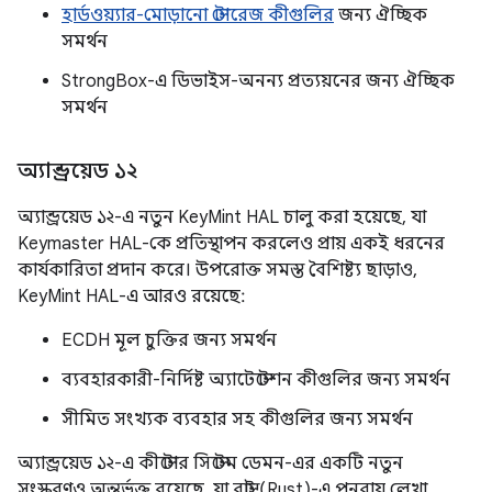
হার্ডওয়্যার-মোড়ানো স্টোরেজ কীগুলির
জন্য ঐচ্ছিক
সমর্থন
StrongBox-এ ডিভাইস-অনন্য প্রত্যয়নের জন্য ঐচ্ছিক
সমর্থন
অ্যান্ড্রয়েড ১২
অ্যান্ড্রয়েড ১২-এ নতুন KeyMint HAL চালু করা হয়েছে, যা
Keymaster HAL-কে প্রতিস্থাপন করলেও প্রায় একই ধরনের
কার্যকারিতা প্রদান করে। উপরোক্ত সমস্ত বৈশিষ্ট্য ছাড়াও,
KeyMint HAL-এ আরও রয়েছে:
ECDH মূল চুক্তির জন্য সমর্থন
ব্যবহারকারী-নির্দিষ্ট অ্যাটেস্টেশন কীগুলির জন্য সমর্থন
সীমিত সংখ্যক ব্যবহার সহ কীগুলির জন্য সমর্থন
অ্যান্ড্রয়েড ১২-এ কীস্টোর সিস্টেম ডেমন-এর একটি নতুন
সংস্করণও অন্তর্ভুক্ত রয়েছে, যা রাস্ট (Rust)-এ পুনরায় লেখা