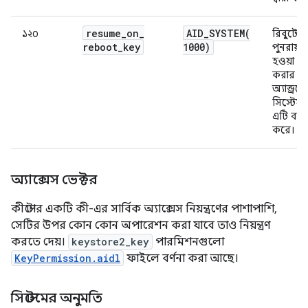
resume
_
on
_
AID_SYSTEM(
১২০
রিবুটের
reboot
_
key
1000)
পুনরায় চ
হওয়া সম
করার জন
অ্যান্ড্রয
সিস্টেম স
এটি ব্যব
করে।
অ্যাক্সেস ভেক্টর
কীস্টোর একটি কী-এর সার্বিক অ্যাক্সেস নিয়ন্ত্রণের পাশাপাশি,
সেটির উপর কোন কোন অপারেশন করা যাবে তাও নিয়ন্ত্রণ
করতে দেয়।
keystore2_key
পারমিশনগুলো
KeyPermission.aidl
ফাইলে বর্ণনা করা আছে।
সিস্টেমের অনুমতি