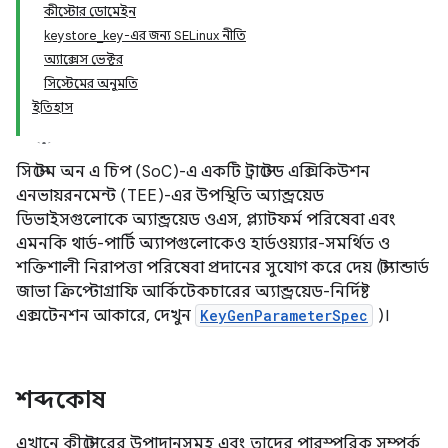
কীস্টোর ডোমেইন
keystore_key-এর জন্য SELinux নীতি
অ্যাক্সেস ভেক্টর
সিস্টেমের অনুমতি
ইতিহাস
সিস্টেম অন এ চিপ (SoC)-এ একটি ট্রাস্টেড এক্সিকিউশন
এনভায়রনমেন্ট (TEE)-এর উপস্থিতি অ্যান্ড্রয়েড
ডিভাইসগুলোকে অ্যান্ড্রয়েড ওএস, প্ল্যাটফর্ম পরিষেবা এবং
এমনকি থার্ড-পার্টি অ্যাপগুলোকেও হার্ডওয়্যার-সমর্থিত ও
শক্তিশালী নিরাপত্তা পরিষেবা প্রদানের সুযোগ করে দেয় (স্ট্যান্ডার্ড
জাভা ক্রিপ্টোগ্রাফি আর্কিটেকচারের অ্যান্ড্রয়েড-নির্দিষ্ট
এক্সটেনশন আকারে, দেখুন
KeyGenParameterSpec
)।
শব্দকোষ
এখানে কীস্টোরের উপাদানসমূহ এবং তাদের পারস্পরিক সম্পর্ক