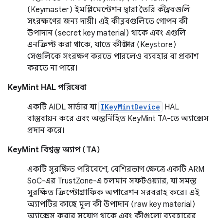
(Keymaster) ইমপ্লিমেন্টেশন দ্বারা তৈরি
কীব্লবগুলি
সংরক্ষণের জন্য দায়ী। এই কীব্লবগুলিতে গোপন কী
উপাদান (secret key material) থাকে এবং এগুলি
এনক্রিপ্ট করা থাকে, যাতে কীস্টোর (Keystore)
সেগুলিকে সংরক্ষণ করতে পারলেও ব্যবহার বা প্রকাশ
করতে না পারে।
KeyMint HAL পরিষেবা
একটি AIDL সার্ভার যা
IKeyMintDevice
HAL
বাস্তবায়ন করে এবং অন্তর্নিহিত KeyMint TA-তে অ্যাক্সেস
প্রদান করে।
KeyMint বিশ্বস্ত অ্যাপ (TA)
একটি সুরক্ষিত পরিবেশে, বেশিরভাগ ক্ষেত্রে একটি ARM
SoC-এর TrustZone-এ চলমান সফটওয়্যার, যা সমস্ত
সুরক্ষিত ক্রিপ্টোগ্রাফিক অপারেশন সরবরাহ করে। এই
অ্যাপটির কাছে মূল কী উপাদান (raw key material)
অ্যাক্সেস করার সুযোগ থাকে এবং কীগুলো ব্যবহারের