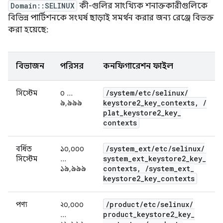
Domain::SELINUX
কী-গুলির সাংখ্যিক শনাক্তকারীগুলিকে
বিভিন্ন পার্টিশনকে সংঘর্ষ ছাড়াই সমর্থন করার জন্য রেঞ্জে বিভক্ত
করা হয়েছে:
বিভাজন
পরিসর
কনফিগারেশন ফাইল
/
system
/
etc
/
selinux
/
সিস্টেম
০ ...
keystore2
_
key
_
contexts
,
/
৯,৯৯৯
plat
_
keystore2
_
key
_
contexts
/
system
_
ext
/
etc
/
selinux
/
বর্ধিত
১০,০০০
system
_
ext
_
keystore2
_
key
_
সিস্টেম
...
contexts
,
/
system
_
ext
_
১৯,৯৯৯
keystore2
_
key
_
contexts
/
product
/
etc
/
selinux
/
পণ্য
২০,০০০
product
_
keystore2
_
key
_
...