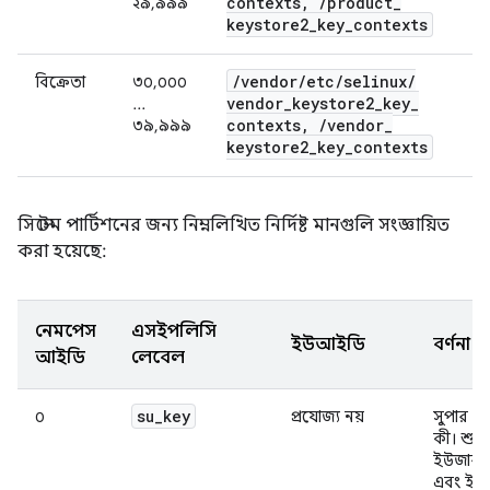
contexts
,
/
product
_
২৯,৯৯৯
keystore2
_
key
_
contexts
/
vendor
/
etc
/
selinux
/
বিক্রেতা
৩০,০০০
vendor
_
keystore2
_
key
_
...
contexts
,
/
vendor
_
৩৯,৯৯৯
keystore2
_
key
_
contexts
সিস্টেম পার্টিশনের জন্য নিম্নলিখিত নির্দিষ্ট মানগুলি সংজ্ঞায়িত
করা হয়েছে:
নেমস্পেস
এসইপলিসি
ইউআইডি
বর্ণনা
আইডি
লেবেল
su
_
key
০
প্রযোজ্য নয়
সুপার ই
কী। শুধুম
ইউজারড
এবং ইঞ্জ 