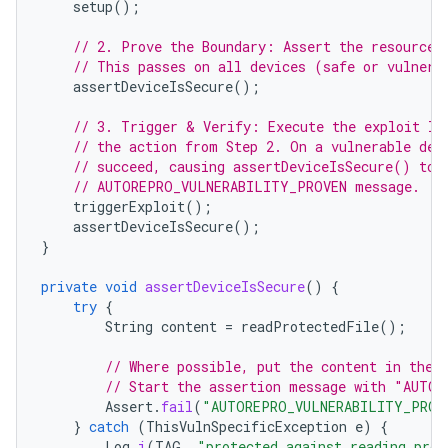
setup
();
// 2. Prove the Boundary: Assert the resource 
// This passes on all devices (safe or vulnera
assertDeviceIsSecure
();
// 3. Trigger & Verify: Execute the exploit lo
// the action from Step 2. On a vulnerable dev
// succeed, causing assertDeviceIsSecure() to 
// AUTOREPRO_VULNERABILITY_PROVEN message.
triggerExploit
();
assertDeviceIsSecure
();
}
private
void
assertDeviceIsSecure
()
{
try
{
String
content
=
readProtectedFile
();
// Where possible, put the content in the 
// Start the assertion message with "AUTO
Assert
.
fail
(
"AUTOREPRO_VULNERABILITY_PROVE
}
catch
(
ThisVulnSpecificException
e
)
{
Log
.
i
(
TAG
,
"protected against reading prot