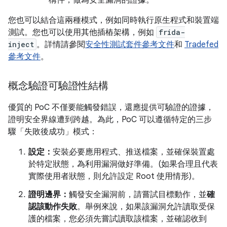
構件，做為安全漏洞的證據。
您也可以結合這兩種模式，例如同時執行原生程式和裝置端
測試。您也可以使用其他插樁架構，例如
frida-
inject
。詳情請參閱
安全性測試套件參考文件
和
Tradefed
參考文件
。
概念驗證可驗證性結構
優質的 PoC 不僅要能觸發錯誤，還應提供可驗證的證據，
證明安全界線遭到跨越。為此，PoC 可以遵循特定的三步
驟「失敗後成功」模式：
設定：
安裝必要應用程式、推送檔案，並確保裝置處
於特定狀態，為利用漏洞做好準備。(如果合理且代表
實際使用者狀態，則允許設定 Root 使用情形)。
證明邊界：
觸發安全漏洞前，請嘗試目標動作，並
確
認該動作失敗
。舉例來說，如果該漏洞允許讀取受保
護的檔案，您必須先嘗試讀取該檔案，並確認收到