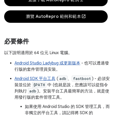
直接下載 AutoRepro 範例
open_in_new
瀏覽 AutoRepro 範例和範本
必要條件
以下說明適用於 64 位元 Linux 電腦。
Android Studio Ladybug 或更新版本
- 也可以透過發
行版的套件管理員安裝。
Android SDK 平台工具
(
adb
、
fastboot
) - 必須安
裝並位於
$PATH
中 (也就是說，您應該可以從指令
列執行
adb
)。安裝平台工具最簡單的方法，就是使
用發行版的套件管理工具。
如果使用 Android Studio 的 SDK 管理工具，而
非獨立的平台工具，請記得將 SDK 的