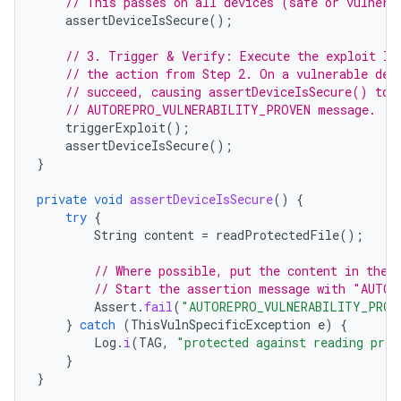
// This passes on all devices (safe or vulnera
assertDeviceIsSecure
();
// 3. Trigger & Verify: Execute the exploit lo
// the action from Step 2. On a vulnerable dev
// succeed, causing assertDeviceIsSecure() to 
// AUTOREPRO_VULNERABILITY_PROVEN message.
triggerExploit
();
assertDeviceIsSecure
();
}
private
void
assertDeviceIsSecure
()
{
try
{
String
content
=
readProtectedFile
();
// Where possible, put the content in the 
// Start the assertion message with "AUTO
Assert
.
fail
(
"AUTOREPRO_VULNERABILITY_PROVE
}
catch
(
ThisVulnSpecificException
e
)
{
Log
.
i
(
TAG
,
"protected against reading prot
}
}