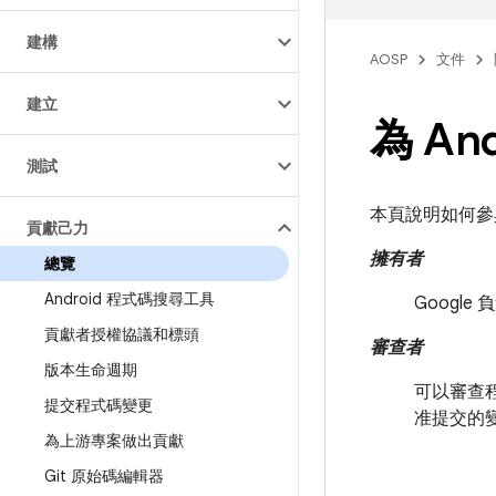
建構
AOSP
文件
建立
為 An
測試
本頁說明如何參與
貢獻己力
擁有者
總覽
Android 程式碼搜尋工具
Googl
貢獻者授權協議和標頭
審查者
版本生命週期
可以審查程
提交程式碼變更
准提交的變更
為上游專案做出貢獻
Git 原始碼編輯器