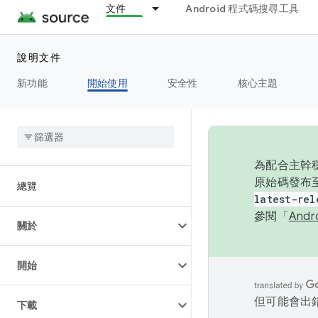
文件
Android 程式碼搜尋工具
說明文件
新功能
開始使用
安全性
核心主題
為配合主幹穩
原始碼發布至
總覽
latest-rel
參閱「
And
關於
開始
但可能會出
下載