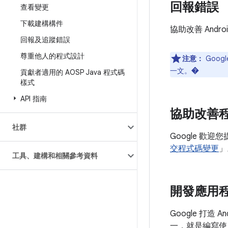
回報錯誤
查看變更
下載建構構件
協助改善 And
回報及追蹤錯誤
尊重他人的程式設計
注意：
Goo
一文。�
貢獻者適用的 AOSP Java 程式碼
樣式
API 指南
協助改善
社群
Google 
交程式碼變更
」
工具、建構和相關參考資料
開發應用
Google 打造
一，就是編寫使