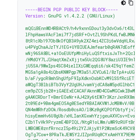
-----BEGIN PGP PUBLIC KEY BLOCK-----
Version
:
GnuPG v1.4.2.2 (GNU/Linux)
mQGiBEnnWD4RBACt9/h4v9xnnGDou13y3dvOx6/t43LP
lFhpHawsVAcFlmi7f7jdSRF+OvtZL9ShPKdLfwBJMNkU
8tR1cXb197Ob8kOfQB3A9yk2XZ4ei4ZC3i6wVdqHLRxAB
u4PVgChaAJzTYJ1EG+UYBIUEAJmfearb0qRAN7dEoff0F
wNj96SA8BL+a1OoEUUfpMhiHyLuQSftxisJxTh+2Qclz
/HMdOY7LJlHaqtXmZxXjjtw5Uc2QG8UY8aziU3IE9nTj
jU5SA/9WwIps4SC84ielIXiGWEqq6i6/sk4I9q1YemZF2
MGSa1gA8s4iQbsKNWPgp7M3a51JCVCu6l/8zTpA+uUGap
b/aF/ygcR8mh5hgUfpF9IpXdknOsbKCvM9lSSfRciETyk
aWQgT3BlbiBTb3VyY2UgUHJvamVjdCA8aW5pdGlhbC1j
cm9pZC5jb20+iGAEExECACAFAknnWD4CGwMGCwkIBwMC
gAAKCRDorT+BmrEOeNr+AJ42Xy6tEW7r3KzrJxnRX8mi
2t09Ed+9Bm4gmEO5Ag0ESedYRBAIAKVW1JcMBWvV/0Bo9
QN4mWRhfzDOk/Rosdb0csAO/l8Kz0gKQPOfObtyYjvI8
hisyEmmHv6U8gUb/xHLIanXGxwhYzjgeuAXVCsv+EvoP
C2b1TvVk9PryzmE4BPIQL/NtgR1oLWm/uWR9zRUFtBnE4
LWBGWE0znfRrnczI5p49i2YZJAjyX1P2WzmScK49CV82
OgTg7Cow+8PRaTkJEW5Y2JIZpnRUq0CYxAmHYX79EMKH