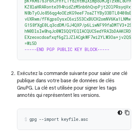
pK+KMs/s3r6nJrnYLTfdZhtmQXimpoDMJg1zxmL8UfNU
KZ8laHRARonte394hidZzM5nb6hQvpPjt2OlPRsyqVxw4
N8bTyOJo856qg4oOEzKG9eeF7oaZTYBy33BTL0408sEB
vUXRwm/fFKgpsOysxC6xi553CxBUCH2omNV6Ka1LNMwzS
G1S8fXgE0Lq3cdDM/GJ4QXP/p6LiwNF99faDMTV3+2SA
hN0DlsIw8hqJc0WISQQYEQIACQUCSedYRAIbDAAKCRDo
EXzeoxcdoafxqf6gZlJZlACgkWF7wi2YLW3Oa+jv2QST
=Wi5D
-----END PGP PUBLIC KEY BLOCK-----
Exécutez la commande suivante pour saisir une clé
publique dans votre base de données de clés
GnuPG. La clé est utilisée pour signer les tags
annotés qui représentent les versions.
gpg
--import
keyfile.asc