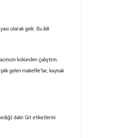
ası olarak gelir. Bu ikili
cınızın kökünden çalıştırın.
şılık gelen makefile'lar, kaynak
iği) dalın Git etiketlerini