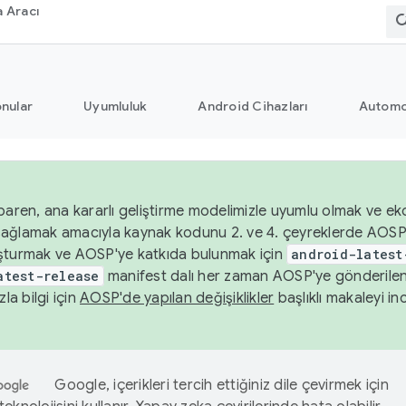
 Aracı
nular
Uyumluluk
Android Cihazları
Automo
baren, ana kararlı geliştirme modelimizle uyumlu olmak ve ek
nı sağlamak amacıyla kaynak kodunu 2. ve 4. çeyreklerde AOSP
şturmak ve AOSP'ye katkıda bulunmak için
android-latest
atest-release
manifest dalı her zaman AOSP'ye gönderile
zla bilgi için
AOSP'de yapılan değişiklikler
başlıklı makaleyi inc
Google, içerikleri tercih ettiğiniz dile çevirmek için