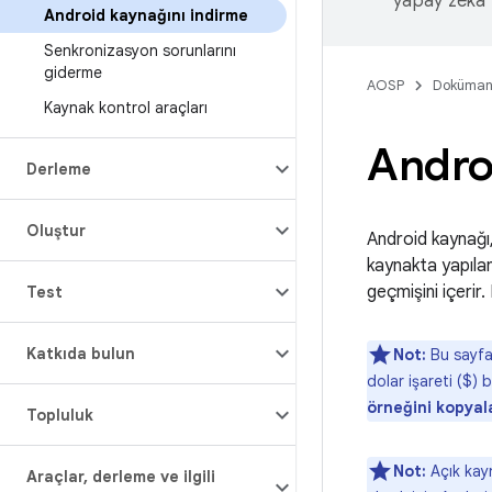
yapay zeka t
Android kaynağını indirme
Senkronizasyon sorunlarını
giderme
AOSP
Doküman
Kaynak kontrol araçları
Andro
Derleme
Oluştur
Android kaynağı,
kaynakta yapılan
geçmişini içerir.
Test
Katkıda bulun
Not:
Bu sayfad
dolar işareti ($)
örneğini kopyal
Topluluk
Not:
Açık kayn
Araçlar
,
derleme ve ilgili