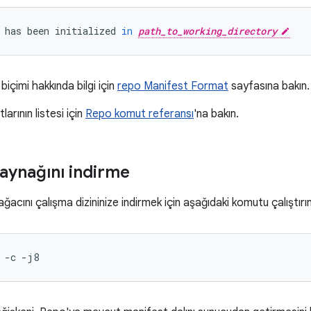
has
been
initialized
in
path_to_working_directory
içimi hakkında bilgi için
repo Manifest Format
sayfasına bakın.
rının listesi için
Repo komut referansı
'na bakın.
aynağını indirme
ğacını çalışma dizininize indirmek için aşağıdaki komutu çalıştırın
-c
-j8