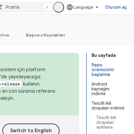
/
Oturum aç
tive
Başvuru Kaynakları
Bu sayfada
Repo
osistem için platform
istemcisini
başlatma
'de yayınlayacağız.
-release
kullanın.
Android
kaynağını
n en son sürümü referans
indirme
eleyin.
Tescilli ikili
dosyaları indirme
Tescilli ikili
dosyaları
ayıklama