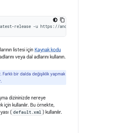
atest-release
-u
https://android.googlesource.com/platf
arının listesi için
Kaynak kodu
larını veya dal adlarını kullanın.
r. Farklı bir dalda değişiklik yapmak
.
ışma dizininizde nereye
 için kullanılır. Bu örnekte,
yası (
default.xml
) kullanılır.