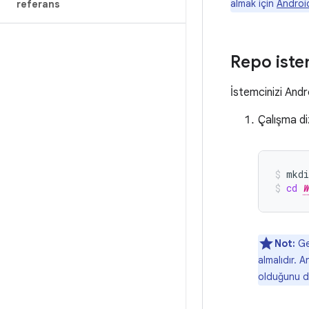
almak için
Androi
referans
Repo iste
İstemcinizi Andr
Çalışma di
mkdi
cd
W
Not:
Gel
almalıdır. 
olduğunu d