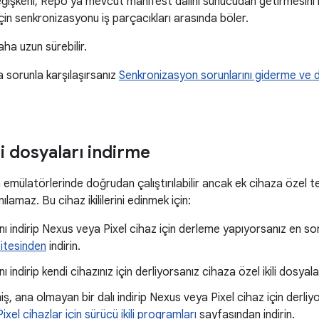
işkeni, Repo'ya mevcut manifest dalını sunucudan getirmesini bi
n senkronizasyonu iş parçacıkları arasında böler.
aha uzun sürebilir.
a sorunla karşılaşırsanız
Senkronizasyon sorunlarını giderme ve 
ili dosyaları indirme
 emülatörlerinde doğrudan çalıştırılabilir ancak ek cihaza özel tes
lamaz. Bu cihaz ikililerini edinmek için:
nı indirip Nexus veya Pixel cihaz için derleme yapıyorsanız en son
itesinden
indirin.
nı indirip kendi cihazınız için derliyorsanız cihaza özel ikili dosyal
ş, ana olmayan bir dalı indirip Nexus veya Pixel cihaz için derliy
xel cihazlar için sürücü ikili programları
sayfasından indirin.