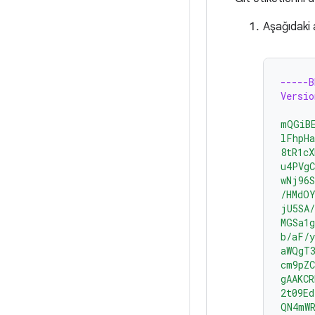
Aşağıdaki
-----
Versio
mQGiB
lFhpH
8tR1cX
u4PVgC
wNj96
/HMdO
jU5SA/
MGSa1g
b/aF/y
aWQgT3
cm9pZC
gAAKC
2t09Ed
QN4mW