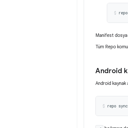
repo
Manifest dosya b
Tüm Repo komutla
Android k
Android kaynak a
repo
sync