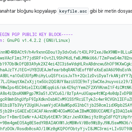
 anahtar bloğunu kopyalayıp
keyfile.asc
gibi bir metin dosyas
BEGIN PGP PUBLIC KEY BLOCK-----
n
:
GnuPG v1.4.2.2 (GNU/Linux)
EnnWD4RBACt9/h4v9xnnGDou13y3dvOx6/t43LPPIxeJ8eX9WB+8LLu
awsVAcFlmi7f7jdSRF+OvtZL9ShPKdLfwBJMNkU66/TZmPewS4m782n
b197Ob8kOfQB3A9yk2XZ4ei4ZC3i6wVdqHLRxABdncwu5hOF9KXwCgk
haAJzTYJ1EG+UYBIUEAJmfearb0qRAN7dEoff0FeXsEaUA6U90sEoVk
SA8BL+a1OoEUUfpMhiHyLuQSftxisJxTh+2QclzDviDyaTrkANjdYY7
Y7LJlHaqtXmZxXjjtw5Uc2QG8UY8aziU3IE9nTjSwCXeJnuyvoizl9/
9WwIps4SC84ielIXiGWEqq6i6/sk4I9q1YemZF2XVVKnmI1F4iCMtNK
A8s4iQbsKNWPgp7M3a51JCVCu6l/8zTpA+uUGapw4tWCp4o0dpIvDPB
gcR8mh5hgUfpF9IpXdknOsbKCvM9lSSfRciETykZc4wrRCVGhlIEFuZ
BlbiBTb3VyY2UgUHJvamVjdCA8aW5pdGlhbC1jb250cmlidXRpb25A
5jb20+iGAEExECACAFAknnWD4CGwMGCwkIBwMCBBUCCAMEFgIDAQIe
RDorT+BmrEOeNr+AJ42Xy6tEW7r3KzrJxnRX8mij9z8tgCdFfQYiHpY
+9Bm4gmEO5Ag0ESedYRBAIAKVW1JcMBWvV/0Bo9WiByJ9WJ5swMN36/
RhfzDOk/Rosdb0csAO/l8Kz0gKQPOfObtyYjvI8JMC3rmi+LIvSUT98