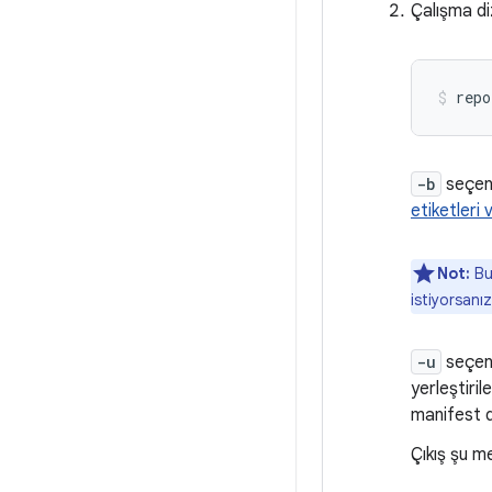
Çalışma diz
repo
-b
seçeneğ
etiketleri 
Not:
Bu
istiyorsanı
-u
seçene
yerleştiri
manifest d
Çıkış şu me