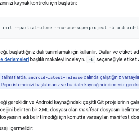
ininizi kaynak kontrolü için başlatın:
init
--partial-clone
--no-use-superproject
-b
android-l
i, başlattığınız dalı tanımlamak için kullanılır. Dallar ve etiket adl
ve derlemeleri
başlıklı makaleyi inceleyin.
-b
seçeneğiyle etiket ad
 talimatlarda,
dalında çalıştığınız varsayılı
android-latest-release
z Repo istemcinizi başlatmanız ve bu dalın kaynağını indirmeniz gerekir
ği gereklidir ve Android kaynağındaki çeşitli Git projelerinin çal
leceğini belirten bir XML dosyası olan
manifest
dosyasını belirtmek
osyasının adı belirtilmediği için komutta varsayılan manifest dos
sajı içermelidir: