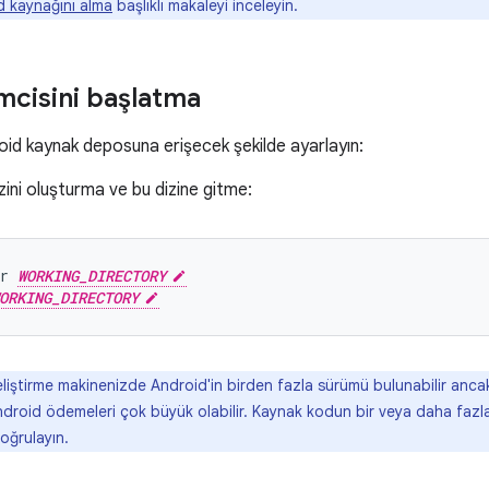
d kaynağını alma
başlıklı makaleyi inceleyin.
mcisini başlatma
oid kaynak deposuna erişecek şekilde ayarlayın:
zini oluşturma ve bu dizine gitme:
r
WORKING_DIRECTORY
ORKING_DIRECTORY
iştirme makinenizde Android'in birden fazla sürümü bulunabilir ancak
Android ödemeleri çok büyük olabilir. Kaynak kodun bir veya daha fazla 
oğrulayın.