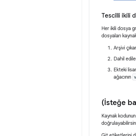
Tescilli ikil
Her ikili dosya g
dosyaları kaynak
Arşivi çıkar
Dahil edil
Ekteki lisa
ağacının
(İsteğe ba
Kaynak kodunun me
doğrulayabilirsin
Git etiketlerini 