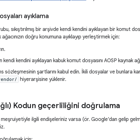
i dosyaları ayıklama
rubu, sıkıştırılmış bir arşivde kendi kendini ayıklayan bir komut dosy
 ağacınızın doğru konumuna ayıklayıp yerleştirmek için:
ın.
en kendi kendini ayıklayan kabuk komut dosyasını AOSP kaynak ağa
ns sözleşmesinin şartlarını kabul edin. İkili dosyalar ve bunlara kar
vendor/
hiyerarşisine yüklenir.
ğlı) Kodun geçerliliğini doğrulama
şruiyetiyle ilgili endişeleriniz varsa (ör. Google'dan gelip gelmed
iz.
doğrulamak için: