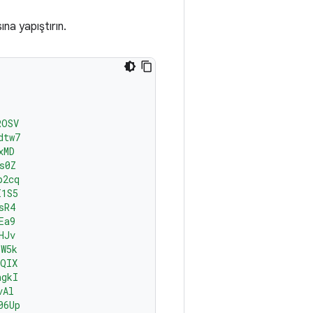
ına yapıştırın.
ROSV
dtw7
xMD
s0Z
p2cq
I1S5
sR4
Ea9
HJv
YW5k
AQIX
ngkI
vAl
06Up