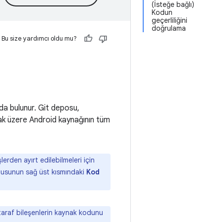
(İsteğe bağlı)
Kodun
geçerliliğini
doğrulama
Bu size yardımcı oldu mu?
da bulunur. Git deposu,
lmak üzere Android kaynağının tüm
erden ayırt edilebilmeleri için
utusunun sağ üst kısmındaki
Kod
taraf bileşenlerin kaynak kodunu