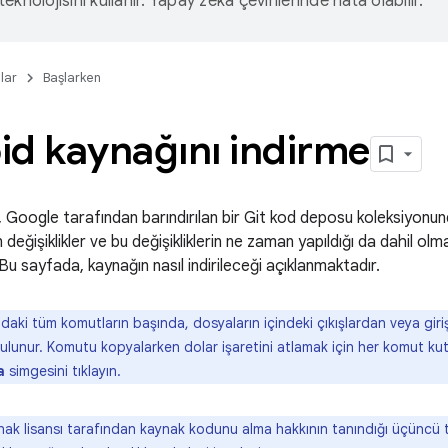
eknolojisini kullanır. Yapay zeka çevirilerinde hata olabilir.
lar
Başlarken
id kaynağını indirme
 Google tarafından barındırılan bir Git kod deposu koleksiyonun
 değişiklikler ve bu değişikliklerin ne zaman yapıldığı da dahil o
 Bu sayfada, kaynağın nasıl indirileceği açıklanmaktadır.
aki tüm komutların başında, dosyaların içindeki çıkışlardan veya girişl
 bulunur. Komutu kopyalarken dolar işaretini atlamak için her komut k
a
simgesini tıklayın.
ak lisansı tarafından kaynak kodunu alma hakkının tanındığı üçüncü 