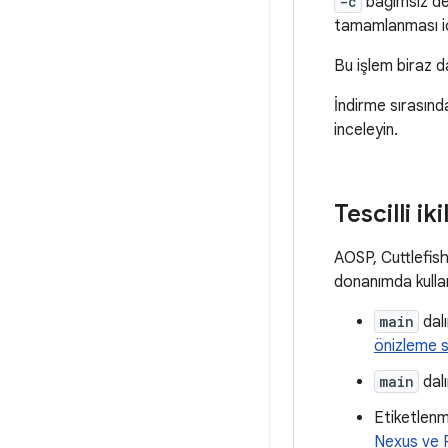
-c
bağımsız değ
tamamlanması içi
Bu işlem biraz d
İndirme sırasınd
inceleyin.
Tescilli ik
AOSP, Cuttlefish
donanımda kullanı
main
dalı
önizleme s
main
dalı
Etiketlenmi
Nexus ve Pi