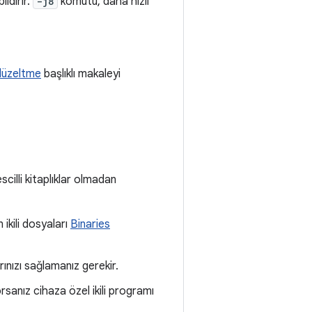
ldirir.
-j8
komutu, daha hızlı
düzeltme
başlıklı makaleyi
cilli kitaplıklar olmadan
 ikili dosyaları
Binaries
arınızı sağlamanız gerekir.
orsanız cihaza özel ikili programı