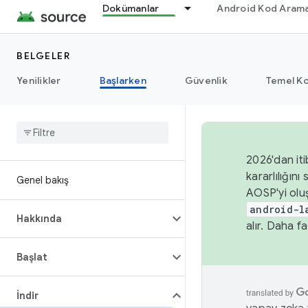
Dokümanlar
Android Kod Arama
BELGELER
Yenilikler
Başlarken
Güvenlik
Temel Ko
2026'dan iti
kararlılığı
Genel bakış
AOSP'yi olu
android-l
Hakkında
alır. Daha fa
Başlat
İndir