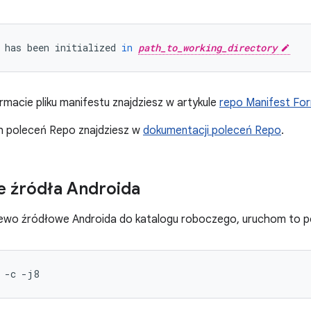
has
been
initialized
in
path_to_working_directory
rmacie pliku manifestu znajdziesz w artykule
repo Manifest Fo
ch poleceń Repo znajdziesz w
dokumentacji poleceń Repo
.
e źródła Androida
ewo źródłowe Androida do katalogu roboczego, uruchom to po
-c
-j8