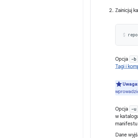
Zainicjuj 
repo
Opcja
-b
Tagi i ko
Uwaga
wprowadzić 
Opcja
-u
w katalogu
manifestu 
Dane wyjś