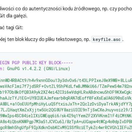
pliwości co do autentyczności kodu źródłowego, np. czy poch
it dla gałęzi.
ć tagi Git:
wklej ten blok kluczy do pliku tekstowego, np.
keyfile.asc
.
BEGIN PGP PUBLIC KEY BLOCK-----
n
:
GnuPG v1.4.2.2 (GNU/Linux)
EnnWD4RBACt9/h4v9xnnGDou13y3dvOx6/t43LPPIxeJ8eX9WB+8LLu
awsVAcFlmi7f7jdSRF+OvtZL9ShPKdLfwBJMNkU66/TZmPewS4m782n
b197Ob8kOfQB3A9yk2XZ4ei4ZC3i6wVdqHLRxABdncwu5hOF9KXwCgk
haAJzTYJ1EG+UYBIUEAJmfearb0qRAN7dEoff0FeXsEaUA6U90sEoVk
SA8BL+a1OoEUUfpMhiHyLuQSftxisJxTh+2QclzDviDyaTrkANjdYY7
Y7LJlHaqtXmZxXjjtw5Uc2QG8UY8aziU3IE9nTjSwCXeJnuyvoizl9/
9WwIps4SC84ielIXiGWEqq6i6/sk4I9q1YemZF2XVVKnmI1F4iCMtNK
A8s4iQbsKNWPgp7M3a51JCVCu6l/8zTpA+uUGapw4tWCp4o0dpIvDPB
gcR8mh5hgUfpF9IpXdknOsbKCvM9lSSfRciETykZc4wrRCVGhlIEFuZ