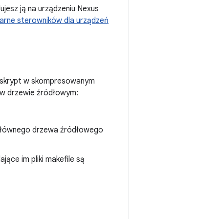
lujesz ją na urządzeniu Nexus
inarne sterowników dla urządzeń
ę skrypt w skompresowanym
u w drzewie źródłowym:
 głównego drzewa źródłowego
jące im pliki makefile są