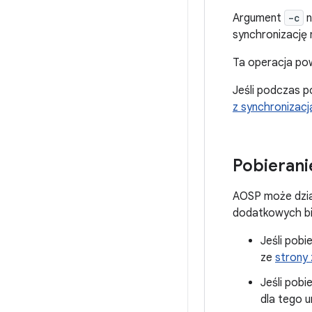
Argument
-c
n
synchronizację 
Ta operacja po
Jeśli podczas p
z synchronizacj
Pobierani
AOSP może dział
dodatkowych bib
Jeśli pobi
ze
strony
Jeśli pobi
dla tego u