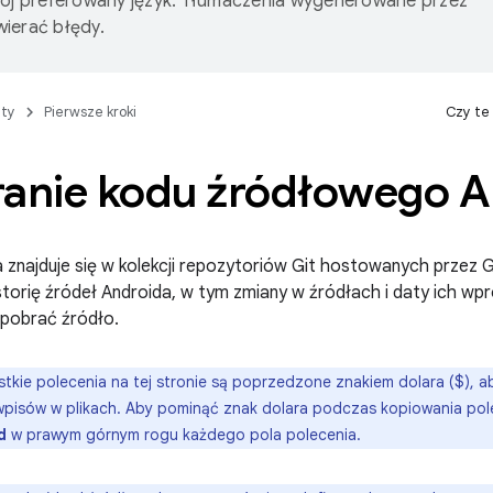
wój preferowany język. Tłumaczenia wygenerowane przez
ierać błędy.
ty
Pierwsze kroki
Czy te
ranie kodu źródłowego A
 znajduje się w kolekcji repozytoriów Git hostowanych przez 
storię źródeł Androida, w tym zmiany w źródłach i daty ich wpr
k pobrać źródło.
tkie polecenia na tej stronie są poprzedzone znakiem dolara ($), a
wpisów w plikach. Aby pominąć znak dolara podczas kopiowania polec
d
w prawym górnym rogu każdego pola polecenia.