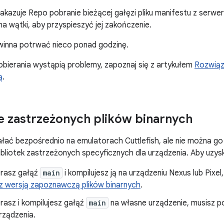
akazuje Repo pobranie bieżącej gałęzi pliku manifestu z serwe
na wątki, aby przyspieszyć jej zakończenie.
winna potrwać nieco ponad godzinę.
obierania wystąpią problemy, zapoznaj się z artykułem
Rozwią
ą
.
e zastrzeżonych plików binarnych
ać bezpośrednio na emulatorach Cuttlefish, ale nie można go
liotek zastrzeżonych specyficznych dla urządzenia. Aby uzyskać
erasz gałąź
main
i kompilujesz ją na urządzeniu Nexus lub Pixel
 z wersją zapoznawczą plików binarnych
.
erasz i kompilujesz gałąź
main
na własne urządzenie, musisz po
rządzenia.