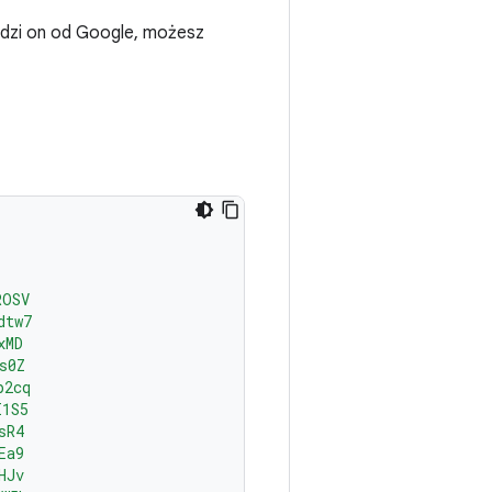
odzi on od Google, możesz
ROSV
dtw7
xMD
s0Z
p2cq
I1S5
sR4
Ea9
HJv