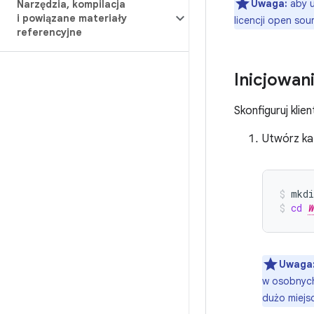
Uwaga:
aby u
Narzędzia
,
kompilacja
i powiązane materiały
licencji open so
referencyjne
Inicjowan
Skonfiguruj kli
Utwórz kat
mkdi
cd
W
Uwaga
w osobnych
dużo miejs