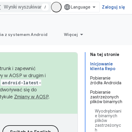
/
Zaloguj się
ia z systemem Android
Więcej
Na tej stronie
Inicjowanie
trunk i zapewnić
klienta Repo
wy w AOSP w drugim i
Pobieranie
i
android-latest-
źródła Androida
dwoływać się do
Pobieranie
rtykule
Zmiany w AOSP
.
zastrzeżonych
plików binarnych
Wyodrębniani
e binarnych
plików
zastrzeżonyc
h