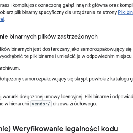
erasz i kompilujesz oznaczoną gałąź inną niż główna oraz kompi
 pobierz plik binarny specyficzny dla urządzenia ze strony
Pliki b
xel
.
ie binarnych plików zastrzeżonych
lików binarnych jest dostarczany jako samorozpakowujący si
yodrębnić te pliki binarne i umieścić je w odpowiednim miejsc
archiwum.
ołączony samorozpakowujący się skrypt powłoki z katalogu
 warunki dołączonej umowy licencyjnej. Pliki binarne i odpowiada
e w hierarchii
vendor/
drzewa źródłowego.
nie) Weryfikowanie legalności kodu