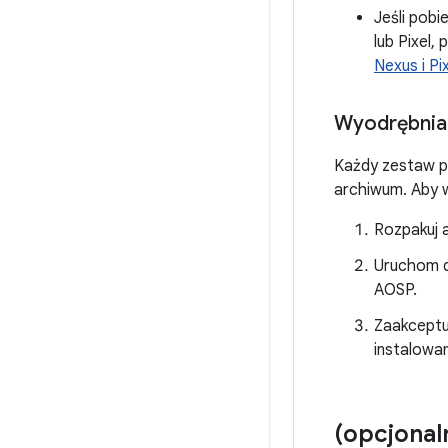
Jeśli pobi
lub Pixel,
Nexus i Pi
Wyodrębnian
Każdy zestaw p
archiwum. Aby w
Rozpakuj 
Uruchom d
AOSP.
Zaakceptuj
instalowan
(opcjonal