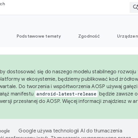
rch
Podstawowe tematy
Zgodność
Urządzen
aby dostosować się do naszego modelu stabilnego rozwoju 
platformy w ekosystemie, będziemy publikować kod źródło
artale. Do tworzenia i współtworzenia AOSP używaj gałęz
Gałąź manifestu
android-latest-release
będzie zawsze o
wersji przesłanej do AOSP. Więcej informacji znajdziesz w a
Google używa technologii AI do tłumaczenia