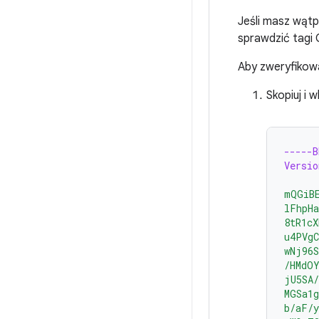
Jeśli masz wąt
sprawdzić tagi G
Aby zweryfikowa
Skopiuj i 
-----
Versio
mQGiB
lFhpH
8tR1cX
u4PVgC
wNj96
/HMdO
jU5SA/
MGSa1g
b/aF/y