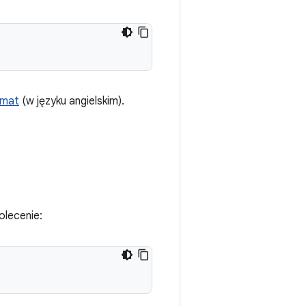
rmat
(w języku angielskim).
lecenie: