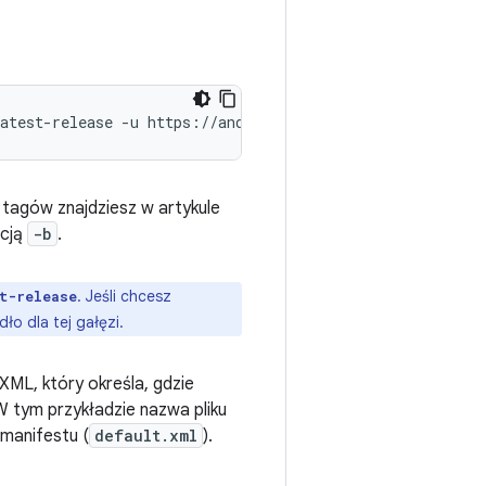
atest-release
-u
https://android.googlesource.com/platf
w tagów znajdziesz w artykule
pcją
-b
.
. Jeśli chcesz
t-release
ło dla tej gałęzi.
ku XML, który określa, gdzie
W tym przykładzie nazwa pliku
 manifestu (
default.xml
).