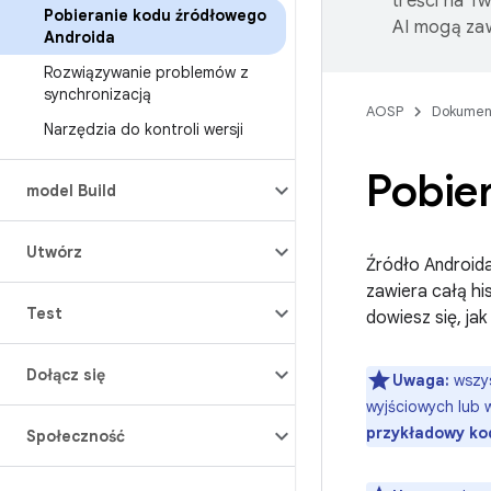
treści na T
Pobieranie kodu źródłowego
AI mogą zaw
Androida
Rozwiązywanie problemów z
synchronizacją
AOSP
Dokumen
Narzędzia do kontroli wersji
Pobie
model Build
Utwórz
Źródło Androida
zawiera całą hi
Test
dowiesz się, ja
Dołącz się
Uwaga:
wszys
wyjściowych lub 
przykładowy ko
Społeczność