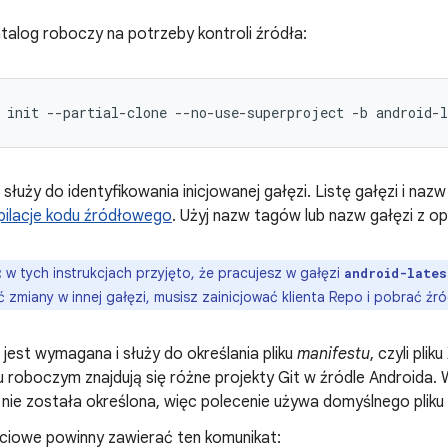
katalog roboczy na potrzeby kontroli źródła:
init
--partial-clone
--no-use-superproject
-b
android-l
służy do identyfikowania inicjowanej gałęzi. Listę gałęzi i naz
mpilacje kodu źródłowego
. Użyj nazw tagów lub nazw gałęzi z o
:
w tych instrukcjach przyjęto, że pracujesz w gałęzi
android-lates
zmiany w innej gałęzi, musisz zainicjować klienta Repo i pobrać źród
jest wymagana i służy do określania pliku
manifestu
, czyli pli
 roboczym znajdują się różne projekty Git w źródle Androida. 
nie została określona, więc polecenie używa domyślnego pliku
ciowe powinny zawierać ten komunikat: