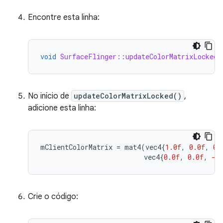
Encontre esta linha:
void
SurfaceFlinger::updateColorMatrixLocked
(
No início de
updateColorMatrixLocked()
,
adicione esta linha:
mClientColorMatrix
=
mat4
(
vec4
{
1.0f
,
0.0f
,
0.
vec4
{
0.0f
,
0.0f
,
-1
Crie o código: