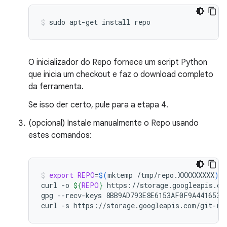
sudo
apt-get
install
repo
O inicializador do Repo fornece um script Python
que inicia um checkout e faz o download completo
da ferramenta.
Se isso der certo, pule para a etapa 4.
(opcional) Instale manualmente o Repo usando
estes comandos:
export
REPO
=
$(
mktemp
/tmp/repo.XXXXXXXXX
)
curl
-o
${
REPO
}
https://storage.googleapis.com
gpg
--recv-keys
8BB9AD793E8E6153AF0F9A4416530D
curl
-s
https://storage.googleapis.com/git-re