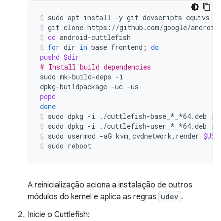
sudo
apt
install
-y
git
devscripts
equivs
c
git
clone
https://github.com/google/android
cd
android-cuttlefish
for
dir
in
base
frontend
;
do
pushd
$dir
# Install build dependencies
sudo
mk-build-deps
-i

dpkg-buildpackage
-uc
popd
done
sudo
dpkg
-i
./cuttlefish-base_*_*64.deb
||
sudo
dpkg
-i
./cuttlefish-user_*_*64.deb
||
sudo
usermod
-aG
kvm,cvdnetwork,render
$USE
sudo
reboot
A reinicialização aciona a instalação de outros
módulos do kernel e aplica as regras
udev
.
Inicie o Cuttlefish: