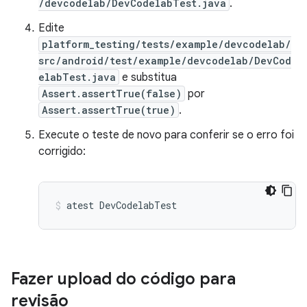
/devcodelab/DevCodelabTest.java
.
Edite
platform_testing/tests/example/devcodelab/
src/android/test/example/devcodelab/DevCod
elabTest.java
e substitua
Assert.assertTrue(false)
por
Assert.assertTrue(true)
.
Execute o teste de novo para conferir se o erro foi
corrigido:
atest
DevCodelabTest
Fazer upload do código para
revisão