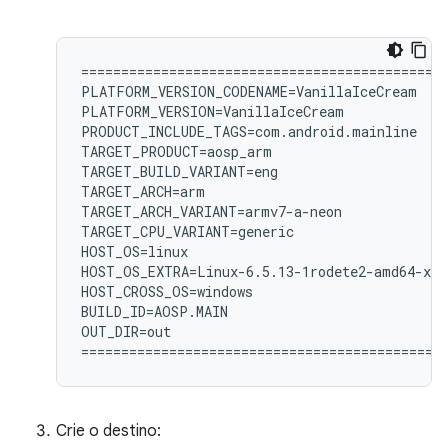
============================================

PLATFORM_VERSION_CODENAME=VanillaIceCream

PLATFORM_VERSION=VanillaIceCream

PRODUCT_INCLUDE_TAGS=com.android.mainline

TARGET_PRODUCT=aosp_arm

TARGET_BUILD_VARIANT=eng

TARGET_ARCH=arm

TARGET_ARCH_VARIANT=armv7-a-neon

TARGET_CPU_VARIANT=generic

HOST_OS=linux

HOST_OS_EXTRA=Linux-6.5.13-1rodete2-amd64-x86
HOST_CROSS_OS=windows

BUILD_ID=AOSP.MAIN

OUT_DIR=out

Crie o destino: