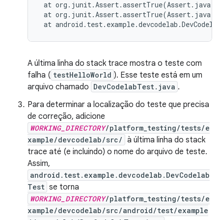
at
org.junit.Assert.assertTrue
(
Assert.java:4
at
org.junit.Assert.assertTrue
(
Assert.java:5
at
android.test.example.devcodelab.DevCodela
A última linha do stack trace mostra o teste com
falha (
testHelloWorld
). Esse teste está em um
arquivo chamado
DevCodelabTest.java
.
Para determinar a localização do teste que precisa
de correção, adicione
WORKING_DIRECTORY
/platform_testing/tests/e
xample/devcodelab/src/
à última linha do stack
trace até (e incluindo) o nome do arquivo de teste.
Assim,
android.test.example.devcodelab.DevCodelab
Test
se torna
WORKING_DIRECTORY
/platform_testing/tests/e
xample/devcodelab/src/android/test/example