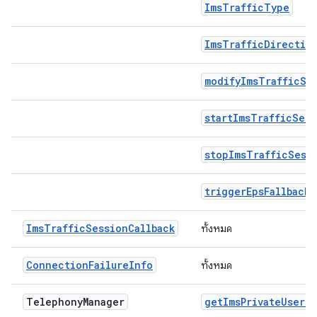
ImsTrafficType
ImsTrafficDirectio
modifyImsTrafficSe
startImsTrafficSess
stopImsTrafficSess
triggerEpsFallback
ImsTrafficSessionCallback
ทั้งหมด
ConnectionFailureInfo
ทั้งหมด
Telephony
Manager
getImsPrivateUserId