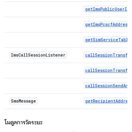
getImsPublicUserId
getImsPcscfAddress
getSimServiceTable
Ims
Call
Session
Listener
callSessionTransfe
callSessionTransfe
callSessionSendAnb
Sms
Message
getRecipientAddres
โมดูลการวัดระยะ