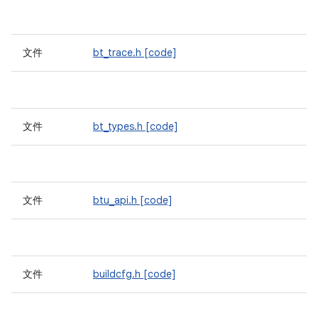
文件
bt_trace.h
[code]
文件
bt_types.h
[code]
文件
btu_api.h
[code]
文件
buildcfg.h
[code]