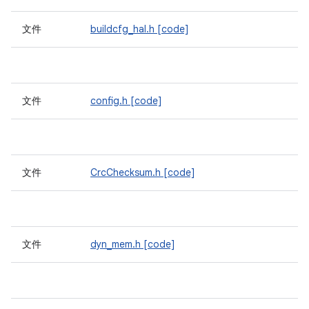
文件
buildcfg_hal.h
[code]
文件
config.h
[code]
文件
CrcChecksum.h
[code]
文件
dyn_mem.h
[code]