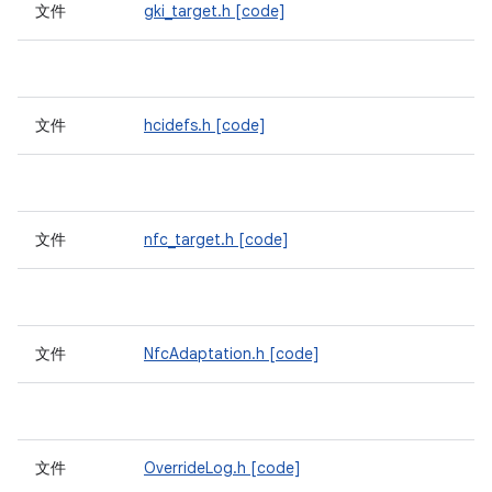
文件
gki_target.h
[code]
文件
hcidefs.h
[code]
文件
nfc_target.h
[code]
文件
NfcAdaptation.h
[code]
文件
OverrideLog.h
[code]