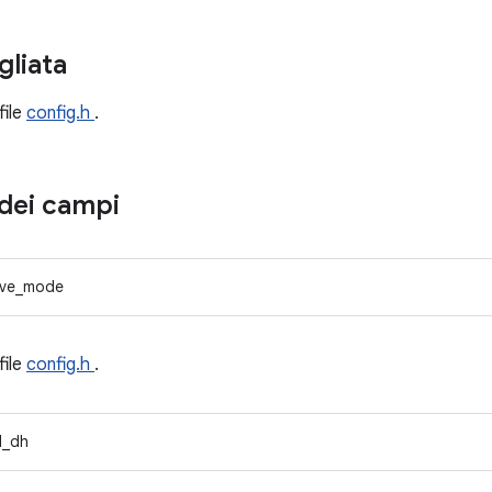
gliata
file
config.h
.
dei campi
ive_mode
file
config.h
.
d_dh