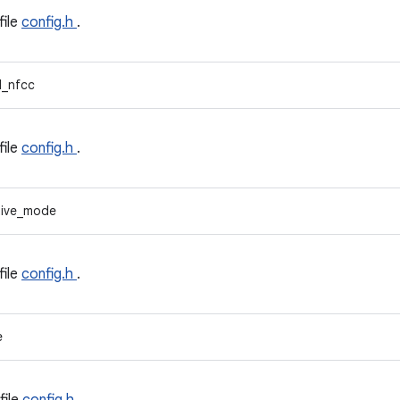
file
config.h
.
d_nfcc
file
config.h
.
tive_mode
file
config.h
.
e