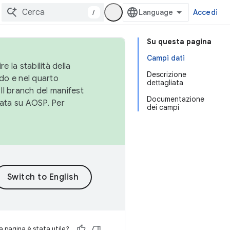
/
Accedi
Su questa pagina
Campi dati
e la stabilità della
Descrizione
do e nel quarto
dettagliata
 Il branch del manifest
Documentazione
cata su AOSP. Per
dei campi
 pagina è stata utile?