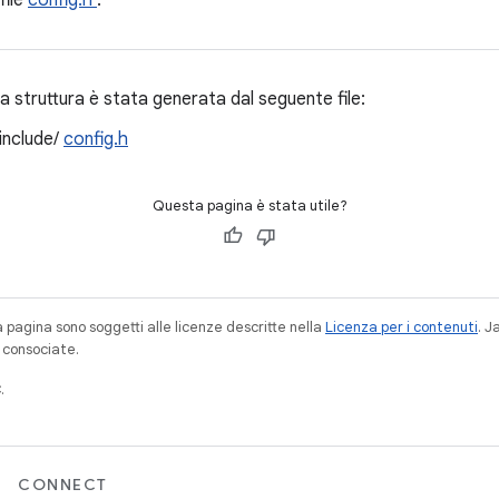
file
config.h
.
 struttura è stata generata dal seguente file:
/include/
config.h
Questa pagina è stata utile?
a pagina sono soggetti alle licenze descritte nella
Licenza per i contenuti
. 
à consociate.
.
CONNECT