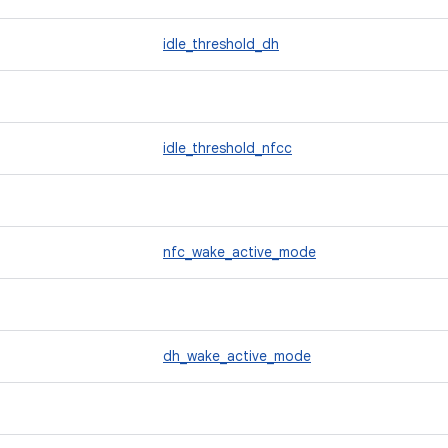
idle_threshold_dh
idle_threshold_nfcc
nfc_wake_active_mode
dh_wake_active_mode