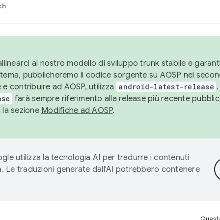
ch
llinearci al nostro modello di sviluppo trunk stabile e garantir
istema, pubblicheremo il codice sorgente su AOSP nel secon
 e contribuire ad AOSP, utilizza
android-latest-release
.
ase
farà sempre riferimento alla release più recente pubbli
a la sezione
Modifiche ad AOSP
.
gle utilizza la tecnologia AI per tradurre i contenuti
ta. Le traduzioni generate dall'AI potrebbero contenere
Questa