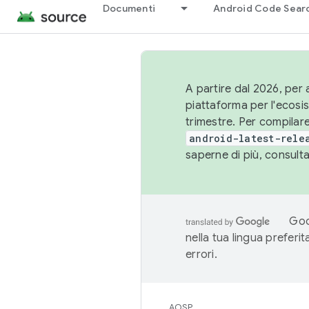
Documenti
Android Code Sear
A partire dal 2026, per a
piattaforma per l'ecos
trimestre. Per compilare
android-latest-rele
saperne di più, consult
Goo
nella tua lingua preferi
errori.
AOSP