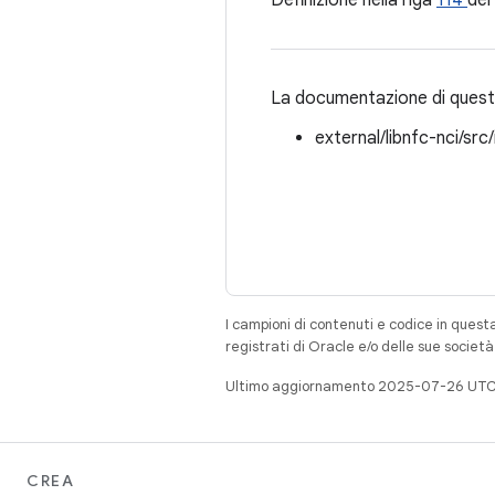
Definizione nella riga
114
del 
La documentazione di questa
external/libnfc-nci/src
I campioni di contenuti e codice in quest
registrati di Oracle e/o delle sue societ
Ultimo aggiornamento 2025-07-26 UTC
CREA