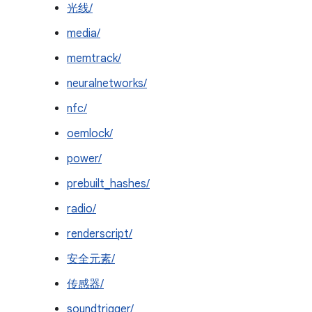
光线/
media/
memtrack/
neuralnetworks/
nfc/
oemlock/
power/
prebuilt_hashes/
radio/
renderscript/
安全元素/
传感器/
soundtrigger/