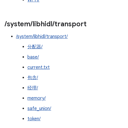
Wi-Fi/
/
system
/
libhidl
/
transport
/system/libhidl/transport/
分配器/
base/
current.txt
包含/
经理/
memory/
safe_union/
token/