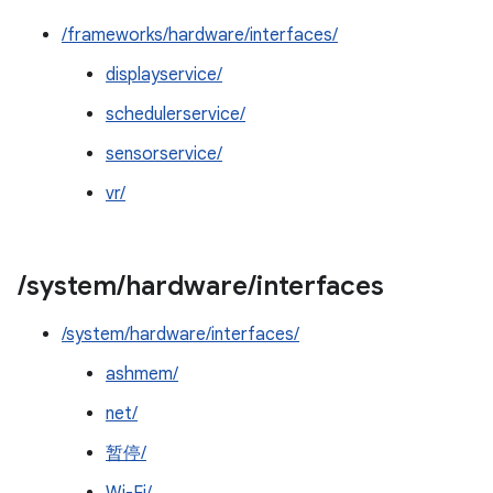
/frameworks/hardware/interfaces/
displayservice/
schedulerservice/
sensorservice/
vr/
/
system
/
hardware
/
interfaces
/system/hardware/interfaces/
ashmem/
net/
暂停/