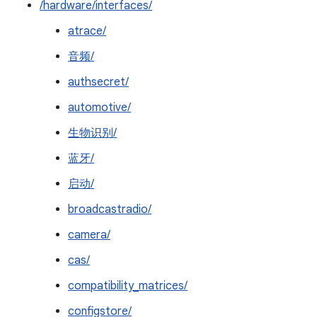
/hardware/interfaces/
atrace/
音频/
authsecret/
automotive/
生物识别/
蓝牙/
启动/
broadcastradio/
camera/
cas/
compatibility_matrices/
configstore/