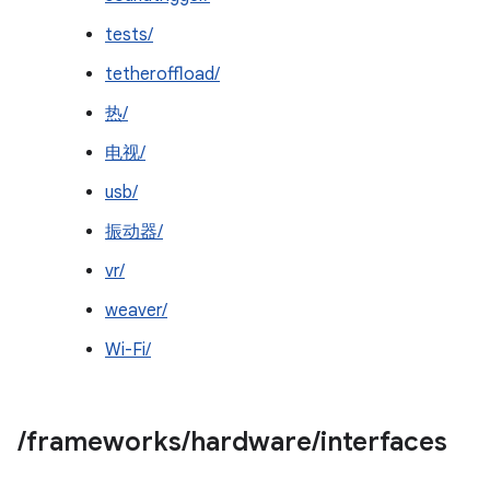
tests/
tetheroffload/
热/
电视/
usb/
振动器/
vr/
weaver/
Wi-Fi/
/
frameworks
/
hardware
/
interfaces