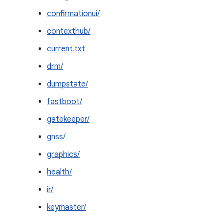
confirmationui/
contexthub/
current.txt
drm/
dumpstate/
fastboot/
gatekeeper/
gnss/
graphics/
health/
ir/
keymaster/