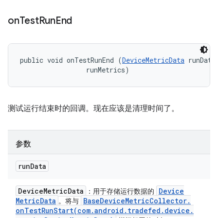
on
Test
Run
End
public void onTestRunEnd (
DeviceMetricData
 runData,
 runMetrics)
测试运行结束时的回调。现在应该是清理时间了。
参数
run
Data
Device
Metric
Data
Device
：用于存储运行数据的
Metric
Data
Base
Device
Metric
Collector
.
。将与
onTestRunStart(
com
.
android
.
tradefed
.
device
.