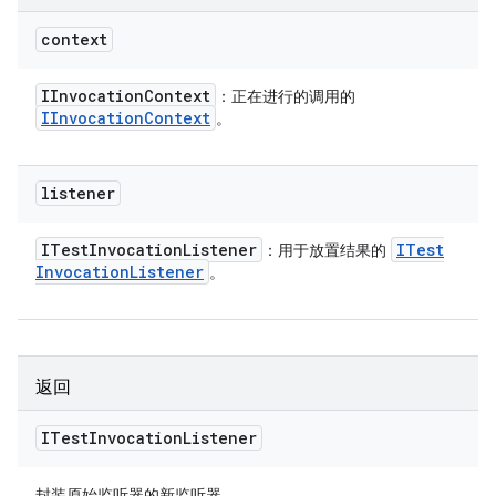
context
IInvocation
Context
：正在进行的调用的
IInvocation
Context
。
listener
ITest
Invocation
Listener
ITest
：用于放置结果的
Invocation
Listener
。
返回
ITest
Invocation
Listener
封装原始监听器的新监听器。