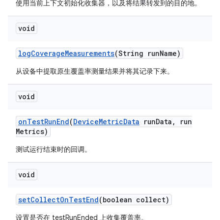
使用当前上下文初始化收集器，以及将结果转发到的目的地。
void
log
Coverage
Measurements
(String run
Name)
从设备中提取原生覆盖率测量结果并将其记录下来。
void
on
Test
Run
End
(
Device
Metric
Data
run
Data
,
run
Metrics)
测试运行结束时的回调。
void
set
Collect
On
Test
End
(boolean collect)
设置是否在 testRunEnded 上收集覆盖率。