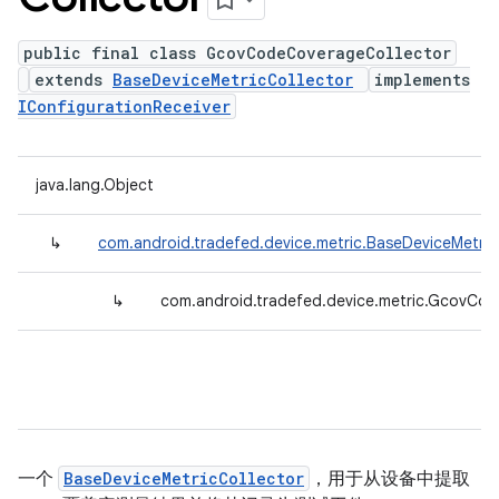
public final class GcovCodeCoverageCollector
extends
BaseDeviceMetricCollector
implements
IConfigurationReceiver
java.lang.Object
↳
com.android.tradefed.device.metric.BaseDeviceMetric
↳
com.android.tradefed.device.metric.GcovCo
一个
BaseDeviceMetricCollector
，用于从设备中提取