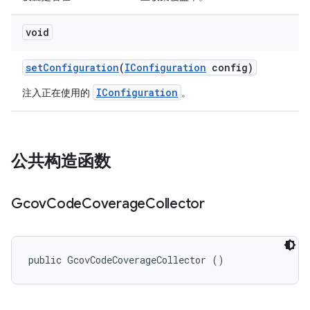
void
set
Configuration
(
IConfiguration
config)
IConfiguration
注入正在使用的
。
公共构造函数
Gcov
Code
Coverage
Collector
public GcovCodeCoverageCollector ()