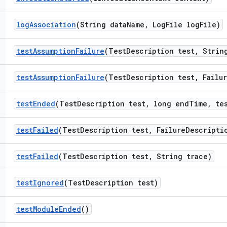
log
Association
(String data
Name
,
Log
File log
File)
test
Assumption
Failure
(Test
Description test
,
String
test
Assumption
Failure
(Test
Description test
,
Failur
test
Ended
(Test
Description test
,
long end
Time
,
te
test
Failed
(Test
Description test
,
Failure
Descripti
test
Failed
(Test
Description test
,
String trace)
test
Ignored
(Test
Description test)
test
Module
Ended
()