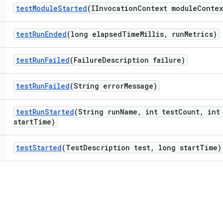
test
Module
Started
(IInvocation
Context module
Contex
test
Run
Ended
(long elapsed
Time
Millis
,
run
Metrics)
test
Run
Failed
(Failure
Description failure)
test
Run
Failed
(String error
Message)
test
Run
Started
(String run
Name
,
int test
Count
,
int 
start
Time)
test
Started
(Test
Description test
,
long start
Time)