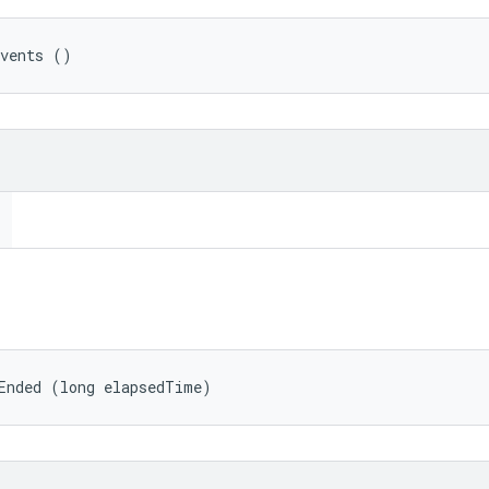
Events ()
Ended (long elapsedTime)