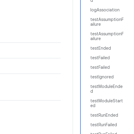
d
logAssociation
testAssumptionF
ailure
testAssumptionF
ailure
testEnded
testFailed
testFailed
testIgnored
testModuleEnde
d
testModuleStart
ed
testRunEnded
testRunFailed