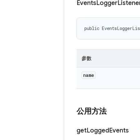
Events
Logger
Listene
public EventsLoggerLi
參數
name
公用方法
get
Logged
Events