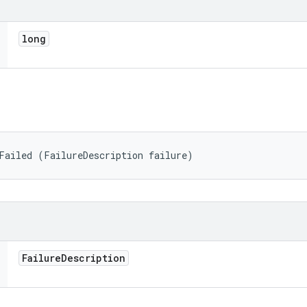
long
Failed (FailureDescription failure)
Failure
Description