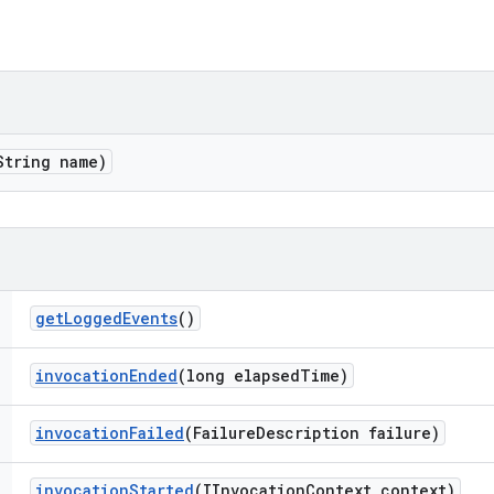
String name)
get
Logged
Events
()
invocation
Ended
(long elapsed
Time)
invocation
Failed
(Failure
Description failure)
invocation
Started
(IInvocation
Context context)