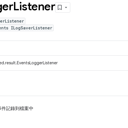
ger
Listener
erListener
ents ILogSaverListener
ed.result.EventsLoggerListener
事件記錄到檔案中