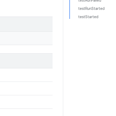
testRunFailed
testRunStarted
testStarted