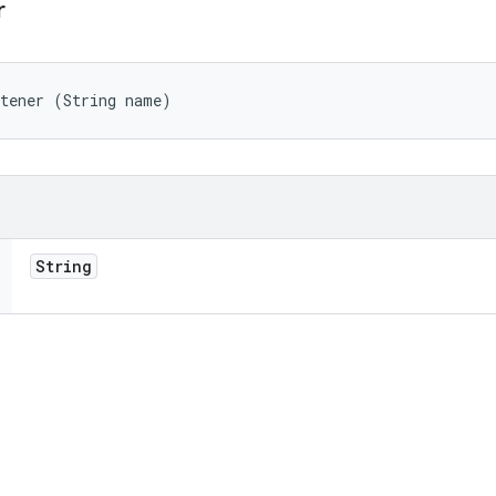
r
stener (String name)
String