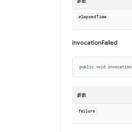
參數
elapsed
Time
invocation
Failed
public void invocation
參數
failure