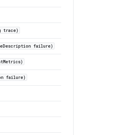
 trace)
e
Description failure)
st
Metrics)
on failure)