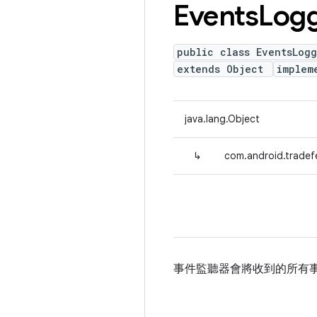
Events
Log
public class EventsLogg
extends Object
implem
java.lang.Object
↳
com.android.tradef
事件監聽器會將收到的所有