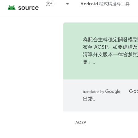
文件
Android 程式碼搜尋工具
為配合主幹穩定開發模型，
布至 AOSP。如要建構及
清單分支版本一律會參照推
更
」。
Go
出錯。
AOSP