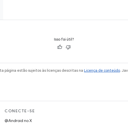
Isso foi útil?
a página estão sujeitos às licenças descritas na
Licença de conteúdo
. Ja
CONECTE-SE
@Android no X