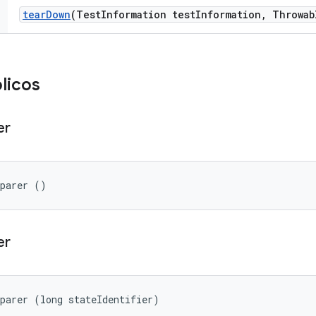
tear
Down
(Test
Information test
Information
,
Throwab
licos
er
eparer ()
er
parer (long stateIdentifier)