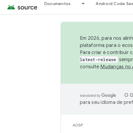
Documentos
Android Code Se
Em 2026, para nos alin
plataforma para o ecos
Para criar e contribuir
latest-release
sempre
consulte
Mudanças no
O G
para seu idioma de pre
AOSP