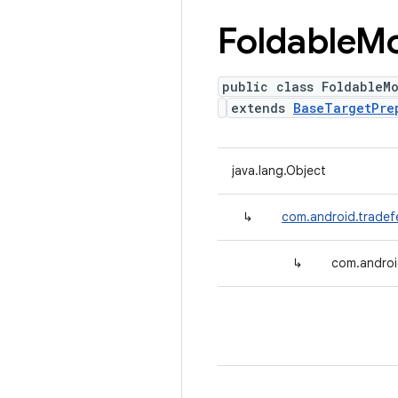
Foldable
M
public class FoldableM
extends
BaseTargetPre
java.lang.Object
↳
com.android.tradef
↳
com.androi