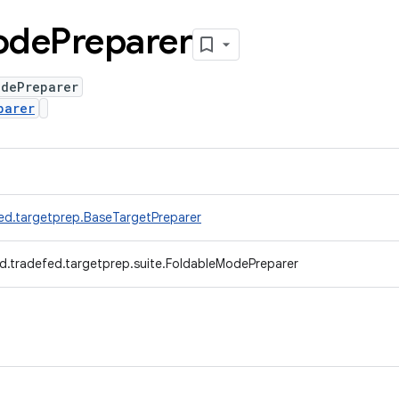
ode
Preparer
odePreparer
parer
ed.targetprep.BaseTargetPreparer
d.tradefed.targetprep.suite.FoldableModePreparer