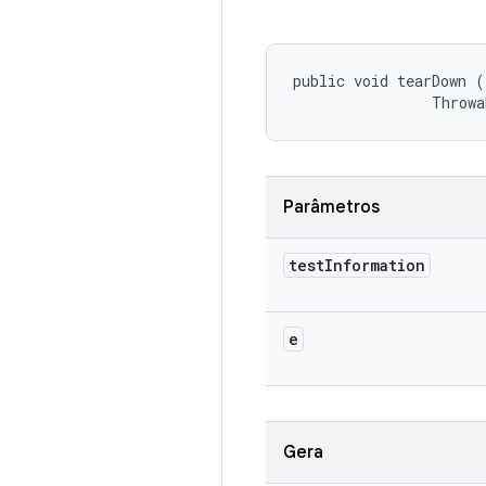
public void tearDown (
                Throwa
Parâmetros
test
Information
e
Gera