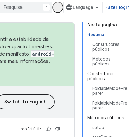
/
Fazer login
Nesta página
Resumo
tir a estabilidade da
Construtores
o e quarto trimestres.
públicos
 de manifesto
android-
Métodos
ara mais informações,
públicos
Construtores
públicos
FoldableModePre
parer
FoldableModePre
parer
Métodos públicos
setUp
Isso foi útil?