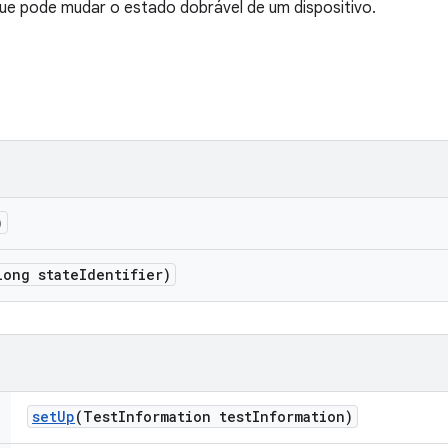
ue pode mudar o estado dobrável de um dispositivo.
)
long state
Identifier)
set
Up
(Test
Information test
Information)