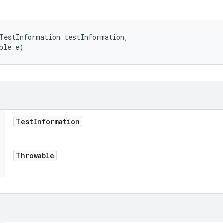
TestInformation testInformation, 

ble e)
Test
Information
Throwable