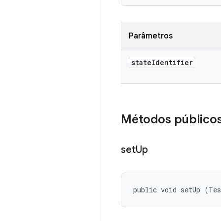
Parâmetros
state
Identifier
Métodos público
set
Up
public void setUp (Te