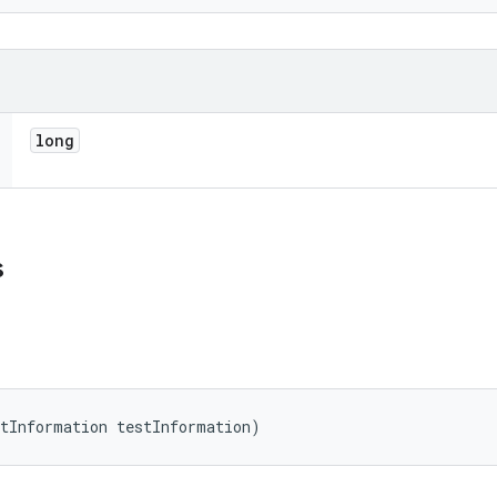
long
s
stInformation testInformation)