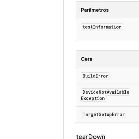
Parâmetros
test
Information
Gera
Build
Error
Device
Not
Available
Exception
Target
Setup
Error
tear
Down