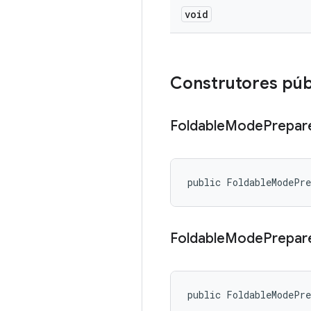
void
Construtores púb
Foldable
Mode
Prepar
public FoldableModePr
Foldable
Mode
Prepar
public FoldableModePre