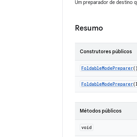
Um preparador de destino q
Resumo
Construtores públicos
Foldable
Mode
Preparer
(
Foldable
Mode
Preparer
(
Métodos públicos
void