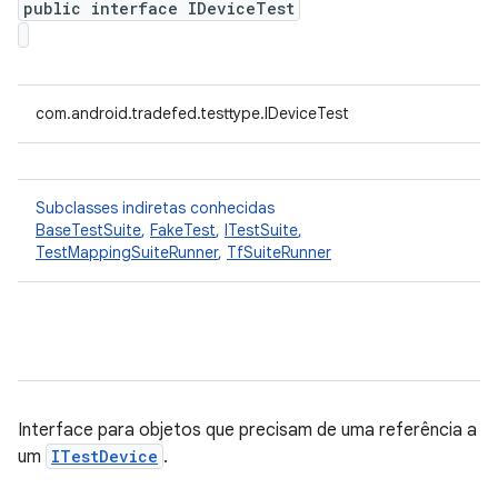
public interface IDeviceTest
com.android.tradefed.testtype.IDeviceTest
Subclasses indiretas conhecidas
BaseTestSuite
,
FakeTest
,
ITestSuite
,
TestMappingSuiteRunner
,
TfSuiteRunner
Interface para objetos que precisam de uma referência a
um
ITestDevice
.