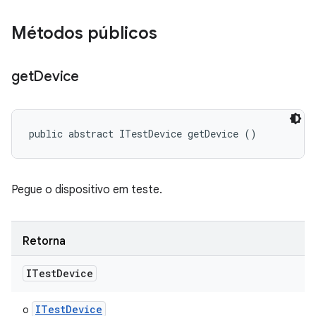
Métodos públicos
get
Device
public abstract ITestDevice getDevice ()
Pegue o dispositivo em teste.
Retorna
ITest
Device
ITest
Device
o