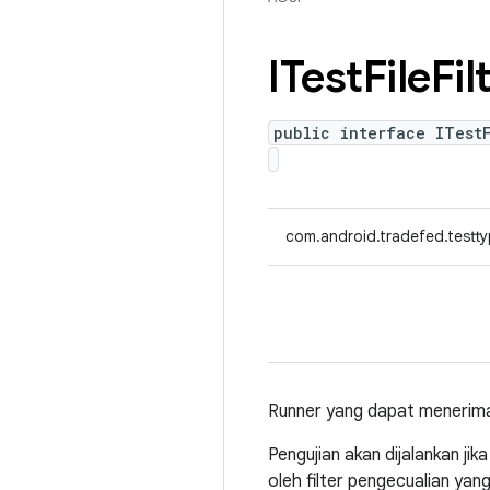
ITest
File
Fil
public interface ITestF
com.android.tradefed.testtyp
Runner yang dapat menerima f
Pengujian akan dijalankan jik
oleh filter pengecualian yang