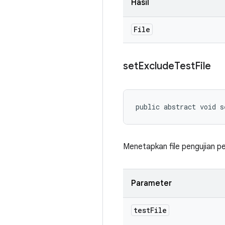
Hasil
File
set
Exclude
Test
File
public abstract void 
Menetapkan file pengujian p
Parameter
test
File