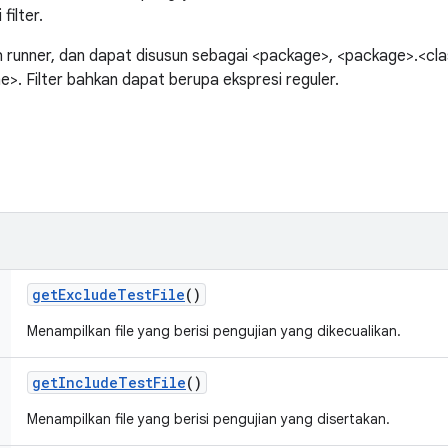
filter.
eh runner, dan dapat disusun sebagai <package>, <package>.<cl
. Filter bahkan dapat berupa ekspresi reguler.
get
Exclude
Test
File
()
Menampilkan file yang berisi pengujian yang dikecualikan.
get
Include
Test
File
()
Menampilkan file yang berisi pengujian yang disertakan.