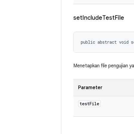
set
Include
Test
File
public abstract void 
Menetapkan file pengujian y
Parameter
test
File