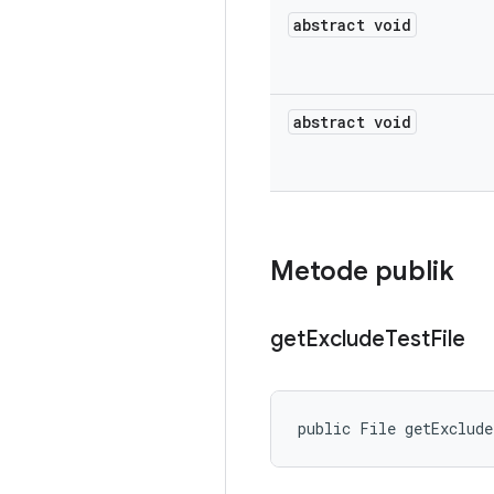
abstract void
abstract void
Metode publik
get
Exclude
Test
File
public File getExclud