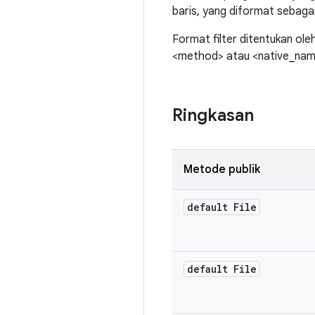
baris, yang diformat sebagai 
Format filter ditentukan ol
<method> atau <native_name>
Ringkasan
Metode publik
default File
default File