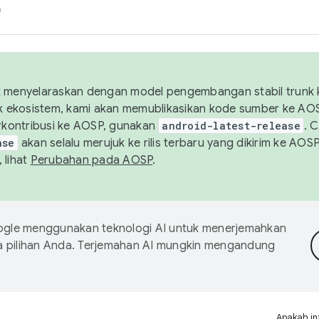
h
uk menyelaraskan dengan model pengembangan stabil trunk
tuk ekosistem, kami akan memublikasikan kode sumber ke A
kontribusi ke AOSP, gunakan
android-latest-release
. 
ase
akan selalu merujuk ke rilis terbaru yang dikirim ke AO
 lihat
Perubahan pada AOSP
.
gle menggunakan teknologi AI untuk menerjemahkan
a pilihan Anda. Terjemahan AI mungkin mengandung
Apakah in