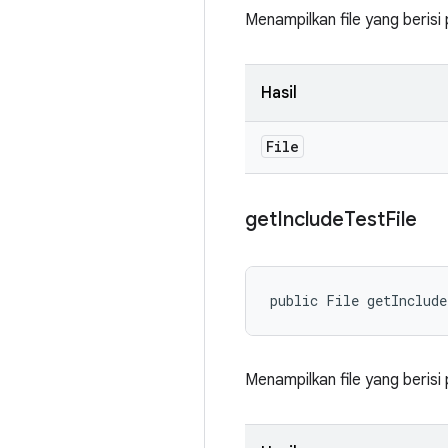
Menampilkan file yang berisi 
Hasil
File
get
Include
Test
File
public File getInclud
Menampilkan file yang berisi