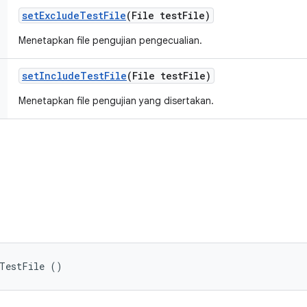
set
Exclude
Test
File
(File test
File)
Menetapkan file pengujian pengecualian.
set
Include
Test
File
(File test
File)
Menetapkan file pengujian yang disertakan.
eTestFile ()