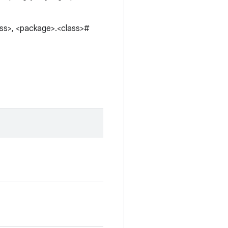
ass>, <package>.<class>#