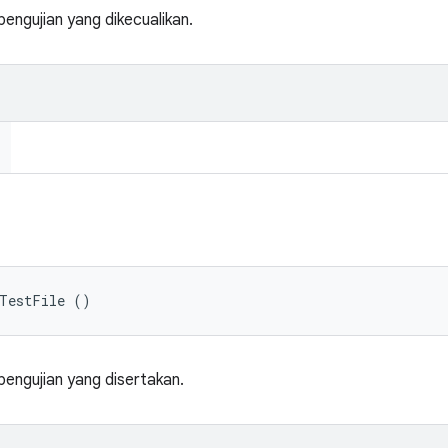
pengujian yang dikecualikan.
eTestFile ()
 pengujian yang disertakan.