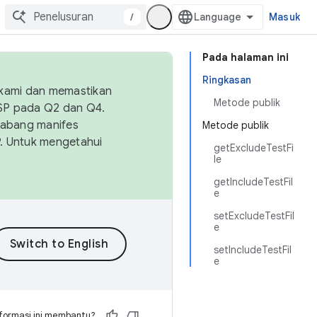
/
Masuk
Pada halaman ini
Ringkasan
 kami dan memastikan
Metode publik
OSP pada Q2 dan Q4.
Cabang manifes
Metode publik
SP. Untuk mengetahui
getExcludeTestFi
le
getIncludeTestFil
e
setExcludeTestFil
e
setIncludeTestFil
e
formasi ini membantu?