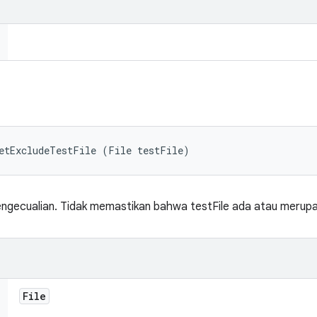
setExcludeTestFile (File testFile)
engecualian. Tidak memastikan bahwa testFile ada atau merupak
File