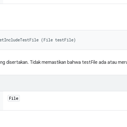
setIncludeTestFile (File testFile)
ang disertakan. Tidak memastikan bahwa testFile ada atau meru
File