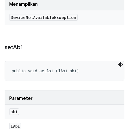
Menampilkan
Device
Not
Available
Exception
set
Abi
public void setAbi (IAbi abi)
Parameter
abi
IAbi