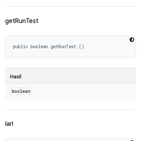
get
Run
Test
public boolean getRunTest ()
Hasil
boolean
lari