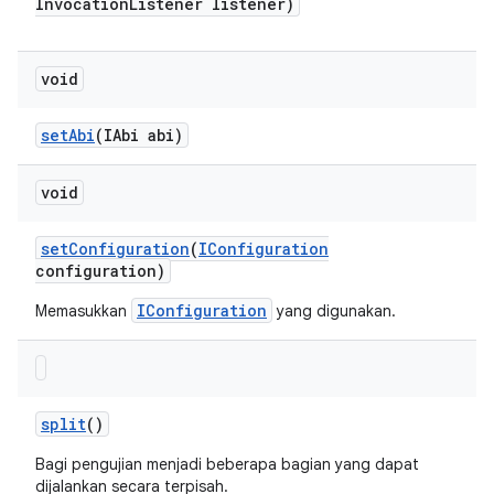
Invocation
Listener listener)
void
set
Abi
(IAbi abi)
void
set
Configuration
(
IConfiguration
configuration)
IConfiguration
Memasukkan
yang digunakan.
split
()
Bagi pengujian menjadi beberapa bagian yang dapat
dijalankan secara terpisah.