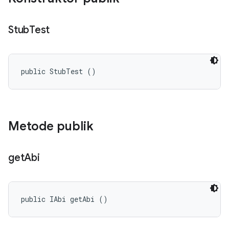
Stub
Test
public StubTest ()
Metode publik
get
Abi
public IAbi getAbi ()