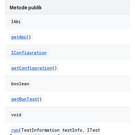
Metode publik
IAbi
get
Abi
()
IConfiguration
get
Configuration
()
boolean
get
Run
Test
()
void
run
(Test
Information test
Info
,
ITest