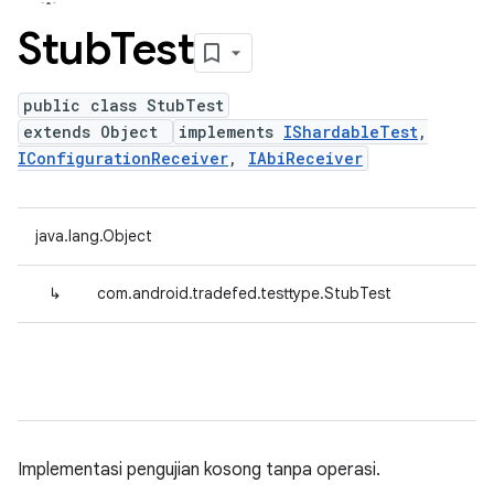
Stub
Test
public class StubTest
extends Object
implements
IShardableTest
,
IConfigurationReceiver
,
IAbiReceiver
java.lang.Object
↳
com.android.tradefed.testtype.StubTest
Implementasi pengujian kosong tanpa operasi.