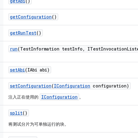
get
Abi
()
get
Configuration
()
get
Run
Test
()
run
(Test
Information test
Info
,
ITest
Invocation
List
set
Abi
(IAbi abi)
set
Configuration
(
IConfiguration
configuration)
IConfiguration
注入正在使用的
。
split
()
将测试分片为可单独运行的块。