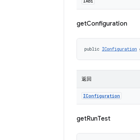
IAbi
get
Configuration
public 
IConfiguration
 
返回
IConfiguration
get
Run
Test