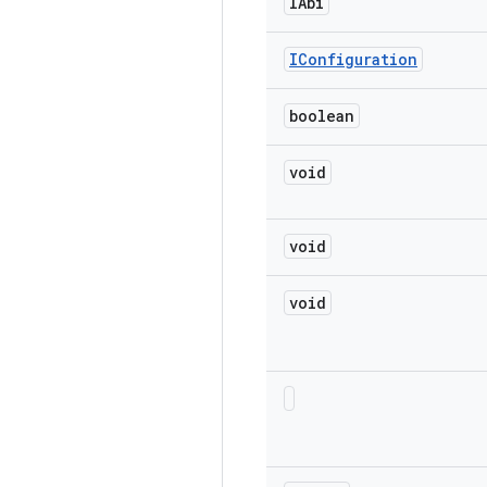
IAbi
IConfiguration
boolean
void
void
void