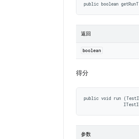
public boolean getRun
返回
boolean
得分
public void run (TestI
                ITestI
参数