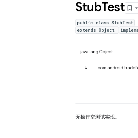
Stub
Test
public class StubTest
extends Object
implem
java.lang.Object
↳
com.android.tradef
无操作空测试实现。