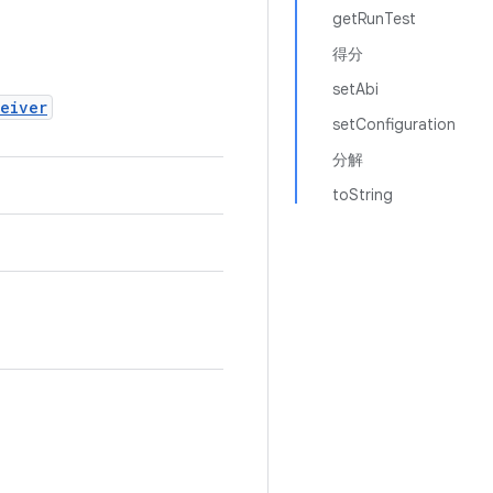
getRunTest
得分
setAbi
eiver
setConfiguration
分解
toString