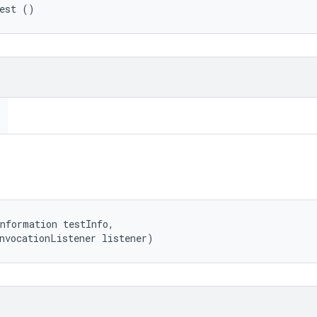
Test ()
nformation testInfo, 

nvocationListener listener)