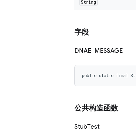
String
字段
DNAE
_
MESSAGE
public static final St
公共构造函数
Stub
Test