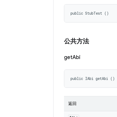
public StubTest ()
公共方法
get
Abi
public IAbi getAbi ()
返回