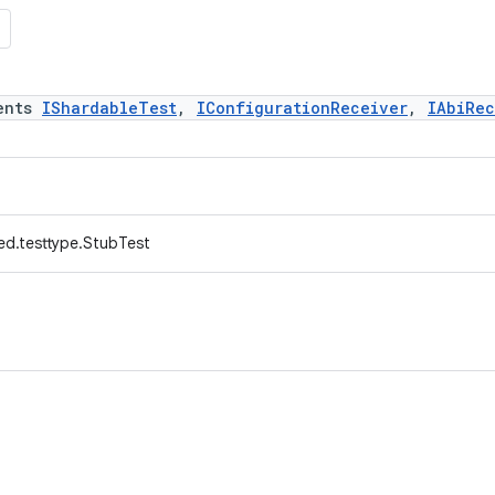
ents
IShardableTest
,
IConfigurationReceiver
,
IAbiRec
ed.testtype.StubTest