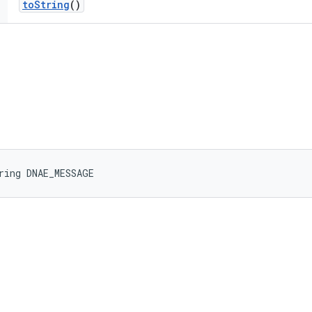
to
String
()
ring DNAE_MESSAGE