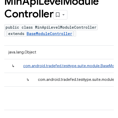
Min
Api
Level
Module
Controller
public class MinApiLevelModuleController
extends
BaseModuleController
java.lang.Object
↳
com.android.tradefed.testtype.suite.module.BaseModu
↳
com.android.tradefed.testtype.suite.module.