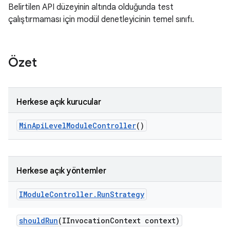
Belirtilen API düzeyinin altında olduğunda test
çalıştırmaması için modül denetleyicinin temel sınıfı.
Özet
Herkese açık kurucular
Min
Api
Level
Module
Controller
()
Herkese açık yöntemler
IModule
Controller
.
Run
Strategy
should
Run
(IInvocation
Context context)