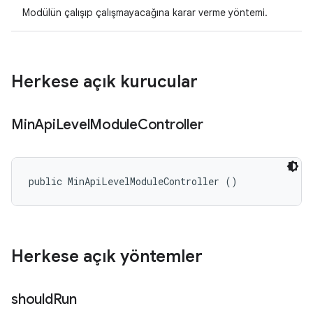
Modülün çalışıp çalışmayacağına karar verme yöntemi.
Herkese açık kurucular
Min
Api
Level
Module
Controller
public MinApiLevelModuleController ()
Herkese açık yöntemler
should
Run