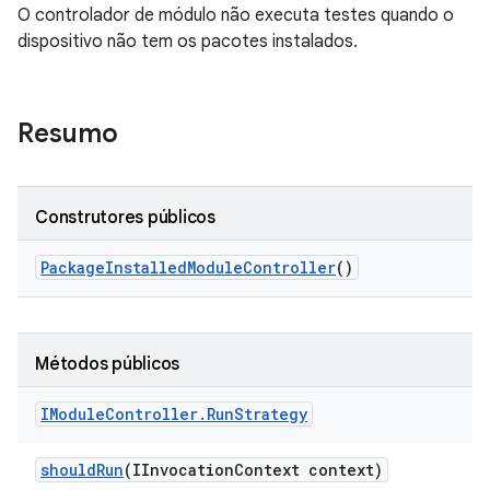
O controlador de módulo não executa testes quando o
dispositivo não tem os pacotes instalados.
Resumo
Construtores públicos
Package
Installed
Module
Controller
()
Métodos públicos
IModule
Controller
.
Run
Strategy
should
Run
(IInvocation
Context context)