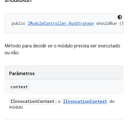
should
Run
public 
IModuleController.RunStrategy
 shouldRun (II
Método para decidir se o módulo precisa ser executado
ou não.
Parâmetros
context
IInvocation
Context
IInvocation
Context
: o
do
módulo