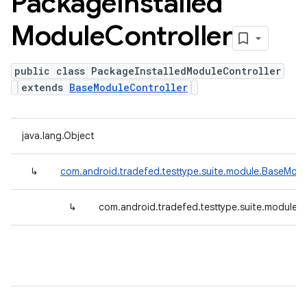
Package
Installed
Module
Controller
public class PackageInstalledModuleController
extends
BaseModuleController
java.lang.Object
↳
com.android.tradefed.testtype.suite.module.BaseModu
↳
com.android.tradefed.testtype.suite.module.