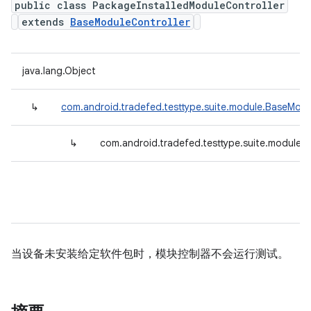
public class PackageInstalledModuleController
extends
BaseModuleController
java.lang.Object
↳
com.android.tradefed.testtype.suite.module.BaseModu
↳
com.android.tradefed.testtype.suite.module.
当设备未安装给定软件包时，模块控制器不会运行测试。