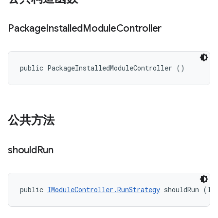
Package
Installed
Module
Controller
public PackageInstalledModuleController ()
公共方法
should
Run
public 
IModuleController.RunStrategy
 shouldRun (II