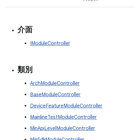
介面
IModuleController
類別
ArchModuleController
BaseModuleController
DeviceFeatureModuleController
MainlineTestModuleController
MinApiLevelModuleController
MinSdkModuleController