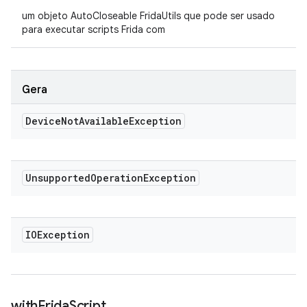
um objeto AutoCloseable FridaUtils que pode ser usado
para executar scripts Frida com
Gera
Device
Not
Available
Exception
Unsupported
Operation
Exception
IOException
with
Frida
Script