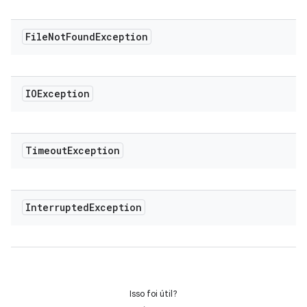
File
Not
Found
Exception
IOException
Timeout
Exception
Interrupted
Exception
Isso foi útil?