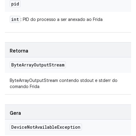
pid
int
: PID do processo a ser anexado ao Frida
Retorna
Byte
Array
Output
Stream
ByteArrayOutputStream contendo stdout e stderr do
comando Frida
Gera
Device
Not
Available
Exception