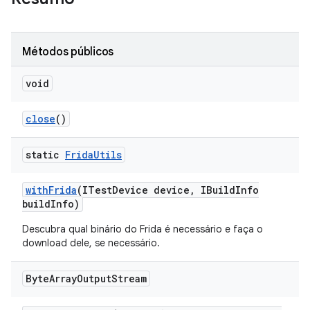
Métodos públicos
void
close
()
static
Frida
Utils
with
Frida
(ITest
Device device
,
IBuild
Info
build
Info)
Descubra qual binário do Frida é necessário e faça o
download dele, se necessário.
Byte
Array
Output
Stream