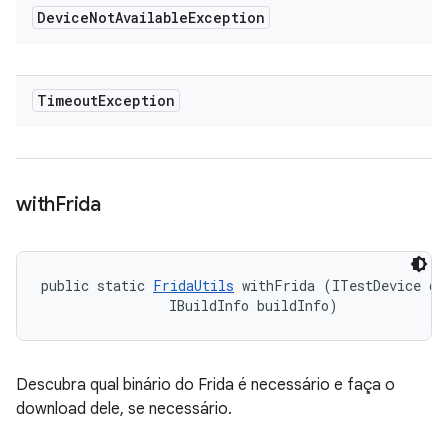
Device
Not
Available
Exception
Timeout
Exception
with
Frida
public static 
FridaUtils
 withFrida (ITestDevice dev
                IBuildInfo buildInfo)
Descubra qual binário do Frida é necessário e faça o
download dele, se necessário.