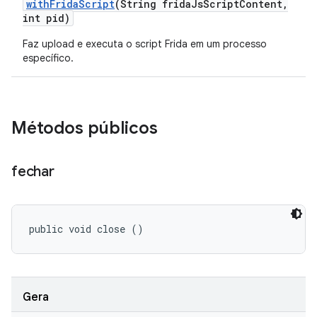
with
Frida
Script
(String frida
Js
Script
Content
,
int pid)
Faz upload e executa o script Frida em um processo
específico.
Métodos públicos
fechar
public void close ()
Gera