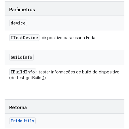
Parâmetros
device
ITest
Device
: dispositivo para usar a Frida
build
Info
IBuild
Info
: testar informações de build do dispositivo
(de test.getBuild())
Retorna
Frida
Utils