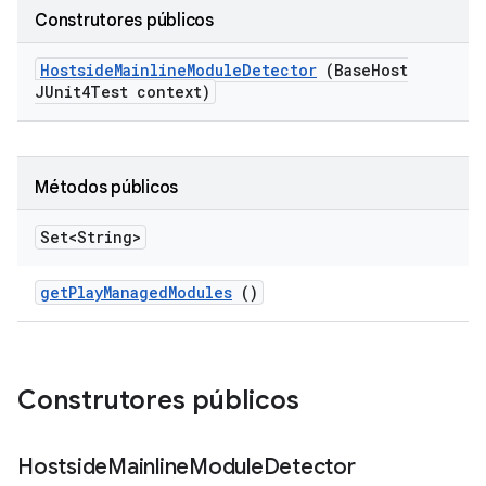
Construtores públicos
Hostside
Mainline
Module
Detector
(Base
Host
JUnit4Test context)
Métodos públicos
Set<String>
get
Play
Managed
Modules
()
Construtores públicos
Hostside
Mainline
Module
Detector