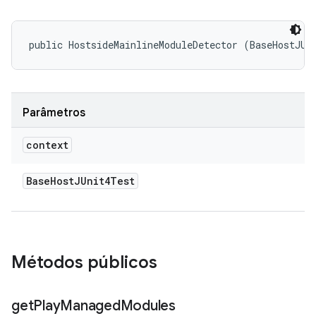
public HostsideMainlineModuleDetector (BaseHostJUn
Parâmetros
context
Base
Host
JUnit4Test
Métodos públicos
get
Play
Managed
Modules