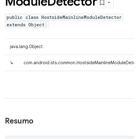
Module
Detector
public class HostsideMainlineModuleDetector
extends Object
java.lang.Object
↳
com.android.sts.common.HostsideMainlineModuleDetec
Resumo