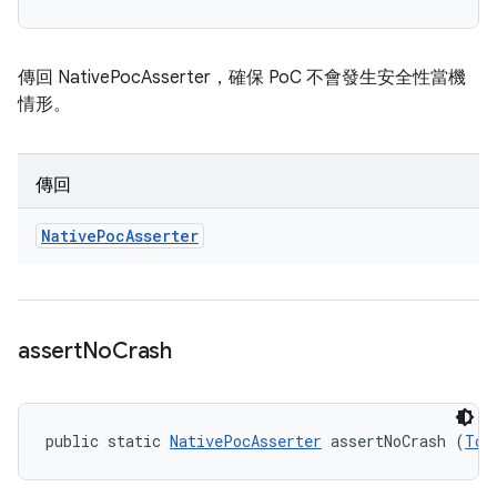
傳回 NativePocAsserter，確保 PoC 不會發生安全性當機
情形。
傳回
Native
Poc
Asserter
assert
No
Crash
public static 
NativePocAsserter
 assertNoCrash (
Tom