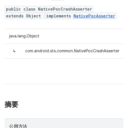
public class NativePocCrashAsserter
extends Object
implements
NativePocAsserter
java.lang.Object
↳
com.android.sts.common.NativePocCrashAsserter
摘要
公用方法