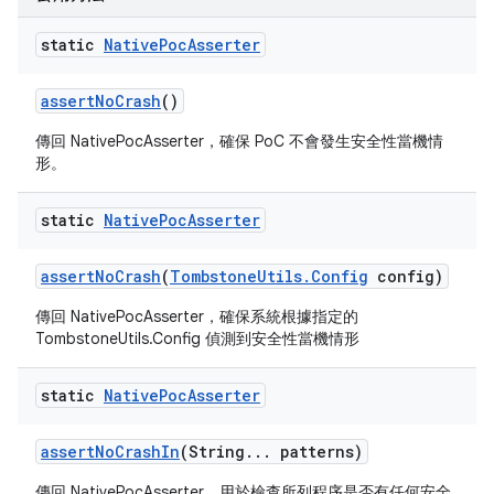
static
Native
Poc
Asserter
assert
No
Crash
()
傳回 NativePocAsserter，確保 PoC 不會發生安全性當機情
形。
static
Native
Poc
Asserter
assert
No
Crash
(
Tombstone
Utils
.
Config
config)
傳回 NativePocAsserter，確保系統根據指定的
TombstoneUtils.Config 偵測到安全性當機情形
static
Native
Poc
Asserter
assert
No
Crash
In
(String
.
.
.
patterns)
傳回 NativePocAsserter，用於檢查所列程序是否有任何安全