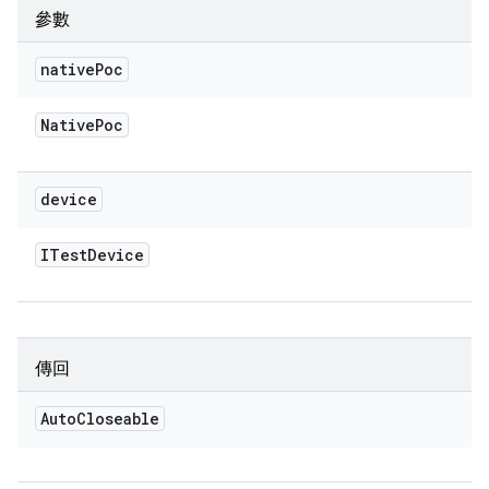
參數
native
Poc
Native
Poc
device
ITest
Device
傳回
Auto
Closeable