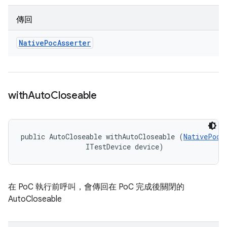
傳回
Native
Poc
Asserter
with
Auto
Closeable
public AutoCloseable withAutoCloseable (
NativePoc
 
                ITestDevice device)
在 PoC 執行前呼叫，會傳回在 PoC 完成後關閉的
AutoCloseable