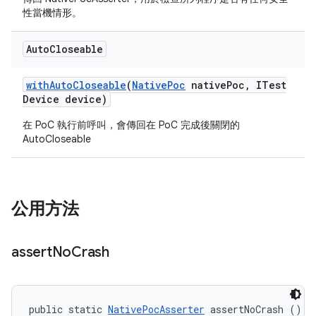
性當機情形。
Auto
Closeable
with
Auto
Closeable
(
Native
Poc
native
Poc
,
ITest
Device device)
在 PoC 執行前呼叫，會傳回在 PoC 完成後關閉的
AutoCloseable
公用方法
assert
No
Crash
public static 
NativePocAsserter
 assertNoCrash ()