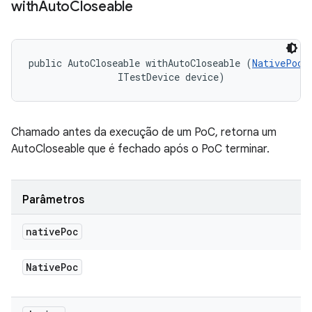
with
Auto
Closeable
public AutoCloseable withAutoCloseable (
NativePoc
 
                ITestDevice device)
Chamado antes da execução de um PoC, retorna um
AutoCloseable que é fechado após o PoC terminar.
Parâmetros
native
Poc
Native
Poc