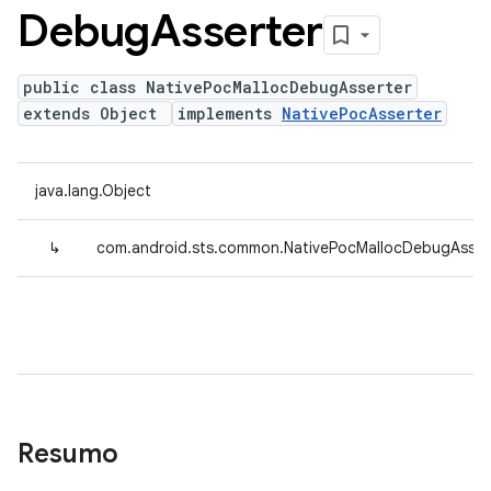
Debug
Asserter
public class NativePocMallocDebugAsserter
extends Object
implements
NativePocAsserter
java.lang.Object
↳
com.android.sts.common.NativePocMallocDebugAsser
Resumo