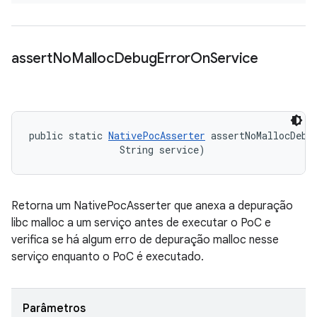
assert
No
Malloc
Debug
Error
On
Service
public static 
NativePocAsserter
 assertNoMallocDebug
                String service)
Retorna um NativePocAsserter que anexa a depuração
libc malloc a um serviço antes de executar o PoC e
verifica se há algum erro de depuração malloc nesse
serviço enquanto o PoC é executado.
Parâmetros