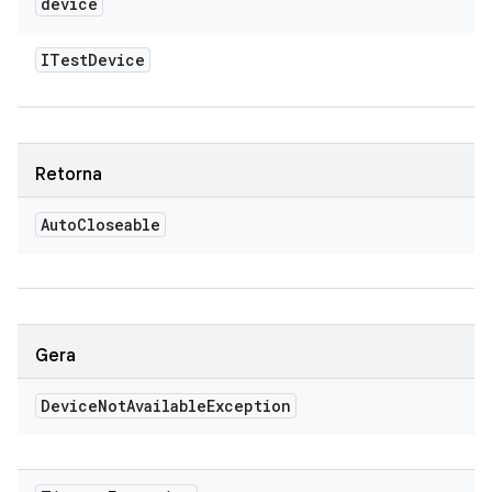
device
ITest
Device
Retorna
Auto
Closeable
Gera
Device
Not
Available
Exception