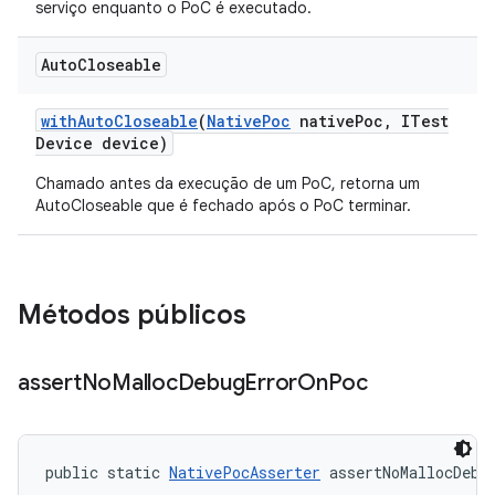
serviço enquanto o PoC é executado.
Auto
Closeable
with
Auto
Closeable
(
Native
Poc
native
Poc
,
ITest
Device device)
Chamado antes da execução de um PoC, retorna um
AutoCloseable que é fechado após o PoC terminar.
Métodos públicos
assert
No
Malloc
Debug
Error
On
Poc
public static 
NativePocAsserter
 assertNoMallocDebu