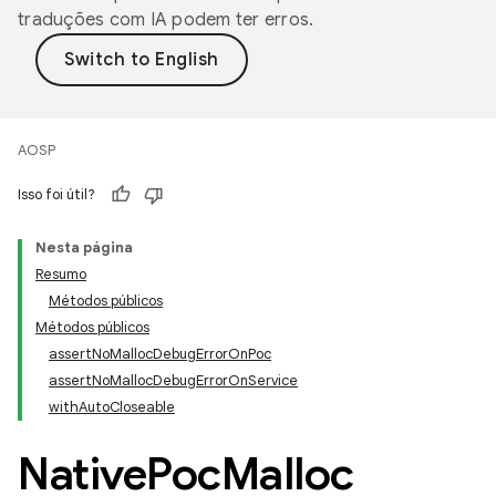
traduções com IA podem ter erros.
AOSP
Isso foi útil?
Nesta página
Resumo
Métodos públicos
Métodos públicos
assertNoMallocDebugErrorOnPoc
assertNoMallocDebugErrorOnService
withAutoCloseable
Native
Poc
Malloc