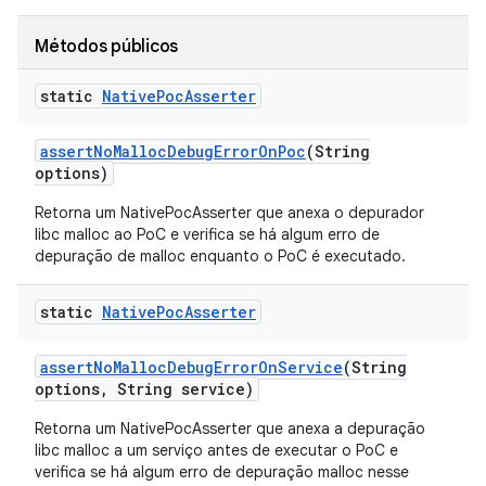
Métodos públicos
static
Native
Poc
Asserter
assert
No
Malloc
Debug
Error
On
Poc
(String
options)
Retorna um NativePocAsserter que anexa o depurador
libc malloc ao PoC e verifica se há algum erro de
depuração de malloc enquanto o PoC é executado.
static
Native
Poc
Asserter
assert
No
Malloc
Debug
Error
On
Service
(String
options
,
String service)
Retorna um NativePocAsserter que anexa a depuração
libc malloc a um serviço antes de executar o PoC e
verifica se há algum erro de depuração malloc nesse