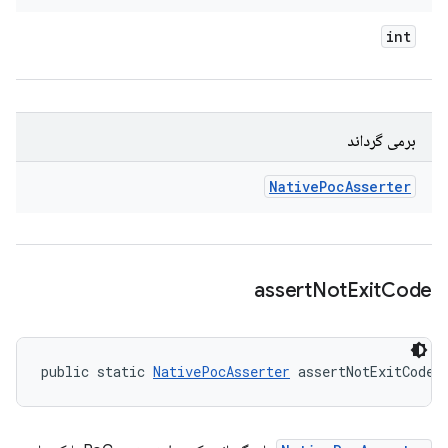
int
برمی گرداند
Native
Poc
Asserter
assert
Not
Exit
Code
public static 
NativePocAsserter
 assertNotExitCode 