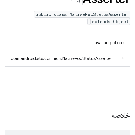
public class NativePocStatusAsserter
extends Object
java.lang.object
com.android.sts.common.NativePocStatusAsserter
↳
خلاصه