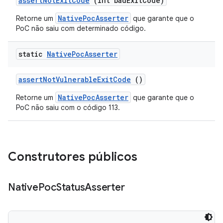
assert
Not
Exit
Code
(int bad
Exit
Code)
NativePocAsserter
Retorne um
que garante que o
PoC não saiu com determinado código.
static
Native
Poc
Asserter
assert
Not
Vulnerable
Exit
Code
()
NativePocAsserter
Retorne um
que garante que o
PoC não saiu com o código 113.
Construtores públicos
Native
Poc
Status
Asserter