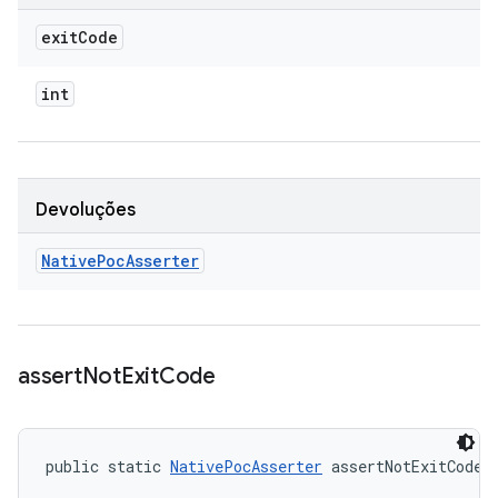
exit
Code
int
Devoluções
Native
Poc
Asserter
assert
Not
Exit
Code
public static 
NativePocAsserter
 assertNotExitCode 