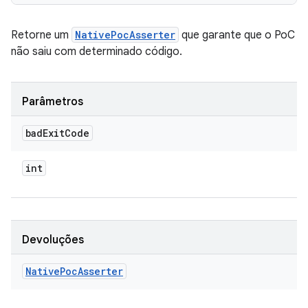
Retorne um
NativePocAsserter
que garante que o PoC
não saiu com determinado código.
Parâmetros
bad
Exit
Code
int
Devoluções
Native
Poc
Asserter