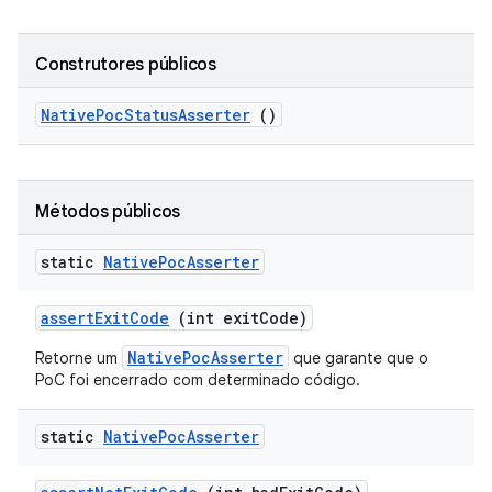
Construtores públicos
Native
Poc
Status
Asserter
()
Métodos públicos
static
Native
Poc
Asserter
assert
Exit
Code
(int exit
Code)
NativePocAsserter
Retorne um
que garante que o
PoC foi encerrado com determinado código.
static
Native
Poc
Asserter