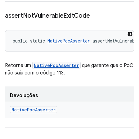
assert
Not
Vulnerable
Exit
Code
public static 
NativePocAsserter
 assertNotVulnerabl
Retorne um
NativePocAsserter
que garante que o PoC
não saiu com o código 113.
Devoluções
Native
Poc
Asserter