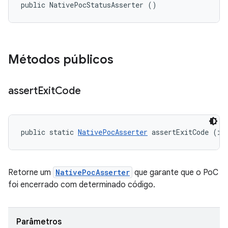
public NativePocStatusAsserter ()
Métodos públicos
assert
Exit
Code
public static 
NativePocAsserter
 assertExitCode (in
Retorne um
NativePocAsserter
que garante que o PoC
foi encerrado com determinado código.
Parâmetros