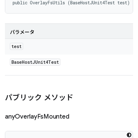
public OverlayFsUtils (BaseHostJUnit4Test test)
パラメータ
test
Base
Host
JUnit4Test
パブリック メソッド
any
Overlay
Fs
Mounted