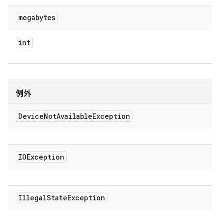
megabytes
int
例外
Device
Not
Available
Exception
IOException
Illegal
State
Exception