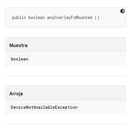
public boolean anyOverlayFsMounted ()
Muestra
boolean
Arroja
Device
Not
Available
Exception