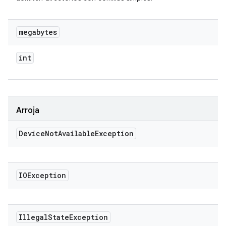
megabytes
int
Arroja
Device
Not
Available
Exception
IOException
Illegal
State
Exception