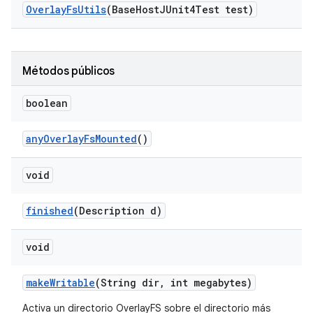
Overlay
Fs
Utils
(Base
Host
JUnit4Test test)
Métodos públicos
boolean
any
Overlay
Fs
Mounted
()
void
finished
(Description d)
void
make
Writable
(String dir
,
int megabytes)
Activa un directorio OverlayFS sobre el directorio más