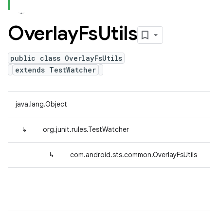
Overlay
Fs
Utils
public class OverlayFsUtils
extends TestWatcher
java.lang.Object
↳
org.junit.rules.TestWatcher
↳
com.android.sts.common.OverlayFsUtils