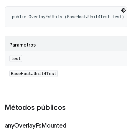
public OverlayFsUtils (BaseHostJUnit4Test test)
Parámetros
test
Base
Host
JUnit4Test
Métodos públicos
any
Overlay
Fs
Mounted