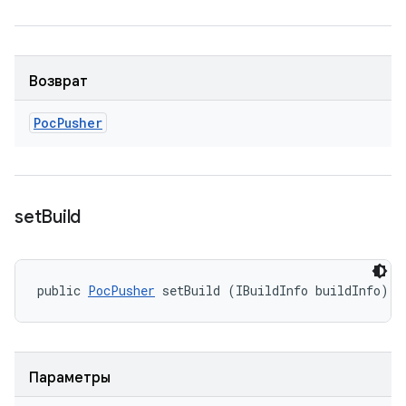
Возврат
Poc
Pusher
set
Build
public 
PocPusher
 setBuild (IBuildInfo buildInfo)
Параметры