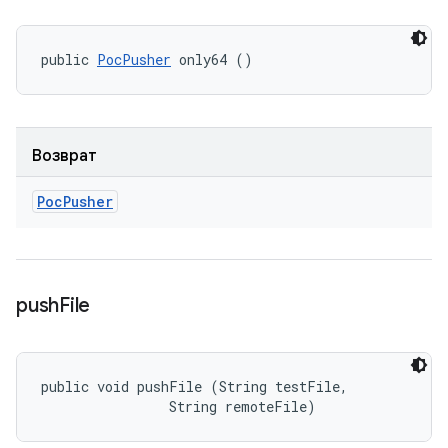
public 
PocPusher
 only64 ()
Возврат
Poc
Pusher
push
File
public void pushFile (String testFile, 

                String remoteFile)