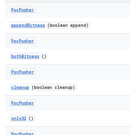
Poc
Pusher
append
Bitness
(boolean append)
Poc
Pusher
both
Bitness
()
Poc
Pusher
cleanup
(boolean cleanup)
Poc
Pusher
only32
()
Poc
Pusher