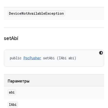
Device
Not
Available
Exception
set
Abi
public 
PocPusher
 setAbi (IAbi abi)
Параметры
abi
IAbi