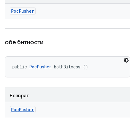
Poc
Pusher
обе битности
public 
PocPusher
 bothBitness ()
Возврат
Poc
Pusher