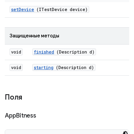
set
Device
(ITest
Device device)
Защищенные методы
void
finished
(Description d)
void
starting
(Description d)
Поля
App
Bitness