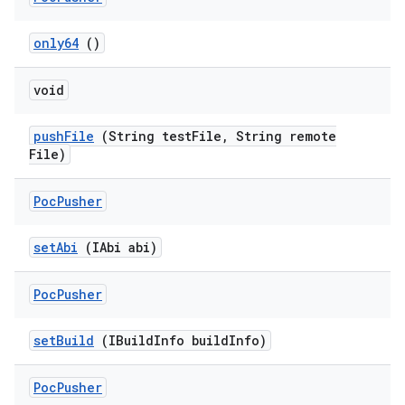
only64
()
void
push
File
(String test
File
,
String remote
File)
Poc
Pusher
set
Abi
(IAbi abi)
Poc
Pusher
set
Build
(IBuild
Info build
Info)
Poc
Pusher