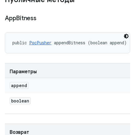
App
Bitness
public 
PocPusher
 appendBitness (boolean append)
Параметры
append
boolean
Возврат