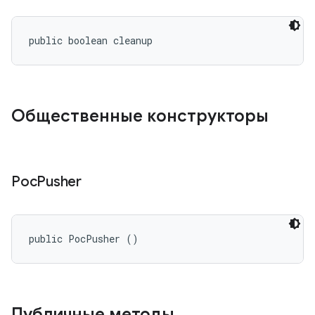
public boolean cleanup
Общественные конструкторы
Poc
Pusher
public PocPusher ()
Публичные методы