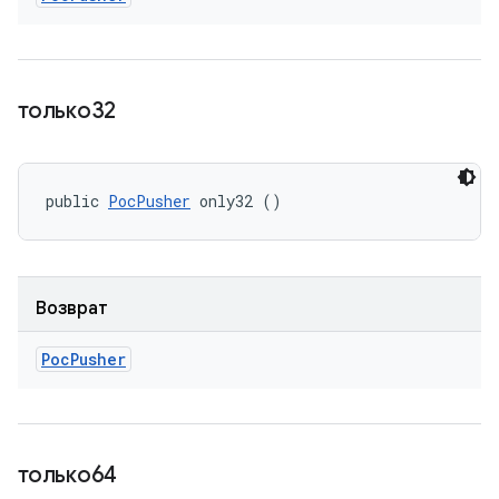
только32
public 
PocPusher
 only32 ()
Возврат
Poc
Pusher
только64