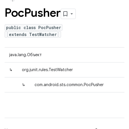
Poc
Pusher
public class PocPusher
extends TestWatcher
java.lang.Объект
↳
org.junit.rules.TestWatcher
↳
com.android.sts.common.PocPusher