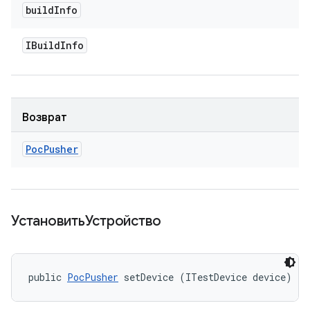
build
Info
IBuild
Info
Возврат
Poc
Pusher
УстановитьУстройство
public 
PocPusher
 setDevice (ITestDevice device)