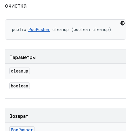
очистка
public 
PocPusher
 cleanup (boolean cleanup)
Параметры
cleanup
boolean
Возврат
Poc
Pusher