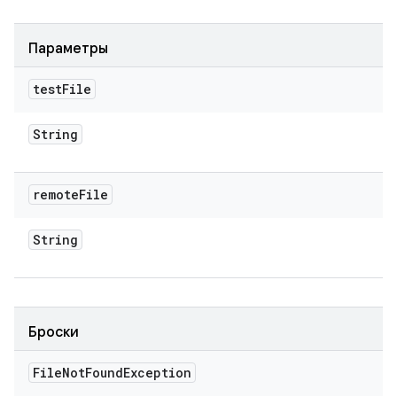
Параметры
test
File
String
remote
File
String
Броски
File
Not
Found
Exception