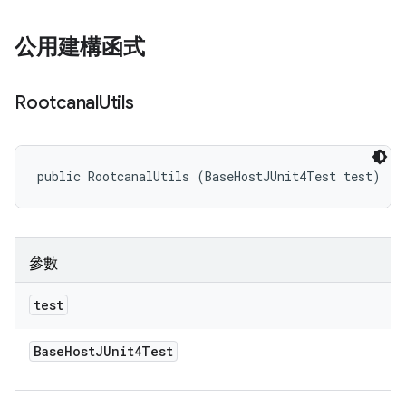
公用建構函式
Rootcanal
Utils
public RootcanalUtils (BaseHostJUnit4Test test)
參數
test
Base
Host
JUnit4Test