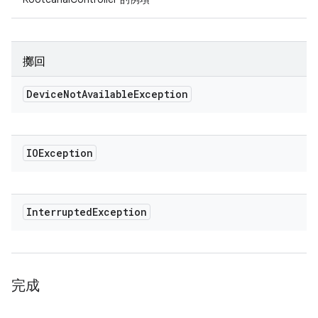
擲回
Device
Not
Available
Exception
IOException
Interrupted
Exception
完成