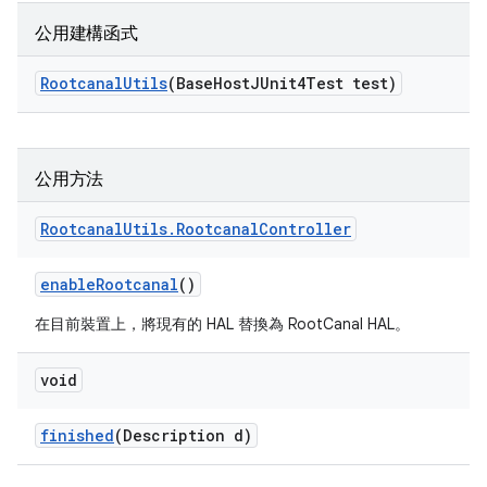
公用建構函式
Rootcanal
Utils
(Base
Host
JUnit4Test test)
公用方法
Rootcanal
Utils
.
Rootcanal
Controller
enable
Rootcanal
()
在目前裝置上，將現有的 HAL 替換為 RootCanal HAL。
void
finished
(Description d)