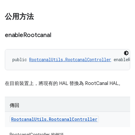
公用方法
enable
Rootcanal
public 
RootcanalUtils.RootcanalController
 enableRo
在目前裝置上，將現有的 HAL 替換為 RootCanal HAL。
傳回
Rootcanal
Utils
.
Rootcanal
Controller
RootcanalController 的例項