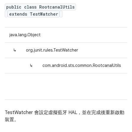
public class RootcanalUtils
extends TestWatcher
java.lang.Object
↳
org.junit.rules.TestWatcher
↳
com.android.sts.common.RootcanalUtils
TestWatcher 會設定虛擬藍牙 HAL，並在完成後重新啟動
裝置。