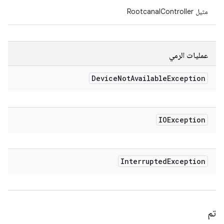
مثيل RootcanalController
عمليات الرمي
Device
Not
Available
Exception
IOException
Interrupted
Exception
تم