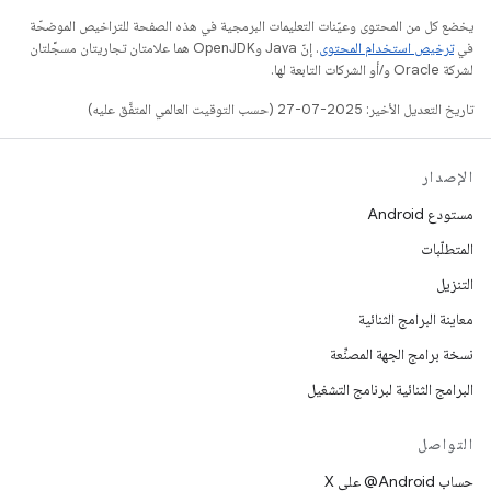
يخضع كل من المحتوى وعيّنات التعليمات البرمجية في هذه الصفحة للتراخيص الموضحّة
في
ترخيص استخدام المحتوى
. إنّ Java وOpenJDK هما علامتان تجاريتان مسجَّلتان
لشركة Oracle و/أو الشركات التابعة لها.
تاريخ التعديل الأخير: 2025-07-27 (حسب التوقيت العالمي المتفَّق عليه)
الإصدار
مستودع Android
المتطلّبات
التنزيل
معاينة البرامج الثنائية
نسخة برامج الجهة المصنِّعة
البرامج الثنائية لبرنامج التشغيل
التواصل
حساب ‎@Android على X