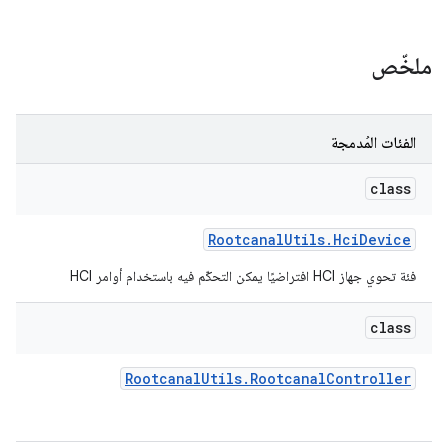
ملخّص
الفئات المُدمجة
class
Rootcanal
Utils
.
Hci
Device
فئة تحوي جهاز HCI افتراضيًا يمكن التحكّم فيه باستخدام أوامر HCI
class
Rootcanal
Utils
.
Rootcanal
Controller