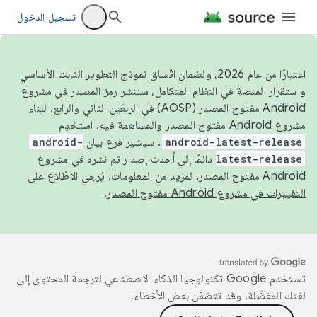
تسجيل الدخول
اعتبارًا من عام 2026، ولضمان اتّساق نموذج التطوير الثابت الأساسي
واستقرار المنصة في النظام المتكامل، سننشر رمز المصدر في مشروع
Android مفتوح المصدر (AOSP) في الربعَين الثاني والرابع. لبناء
مشروع Android مفتوح المصدر والمساهمة فيه، استخدِم
android-latest-release
. سيشير فرع بيان
android-
latest-release
دائمًا إلى أحدث إصدار تم نشره في مشروع
Android مفتوح المصدر. لمزيد من المعلومات، يُرجى الاطّلاع على
التغييرات في مشروع Android مفتوح المصدر
.
تستخدم Google تكنولوجيا الذكاء الاصطناعي لترجمة المحتوى إلى
لغتك المفضّلة، وقد تتضمّن بعض الأخطاء.