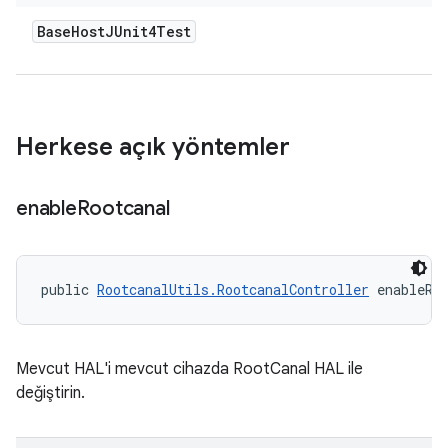
Base
Host
JUnit4Test
Herkese açık yöntemler
enable
Rootcanal
public 
RootcanalUtils.RootcanalController
 enableRo
Mevcut HAL'i mevcut cihazda RootCanal HAL ile
değiştirin.