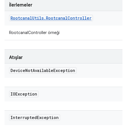
İlerlemeler
Rootcanal
Utils
.
Rootcanal
Controller
RootcanalController örneği
Atışlar
Device
Not
Available
Exception
IOException
Interrupted
Exception