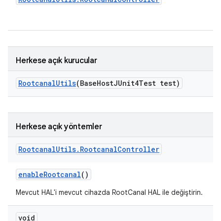
Herkese açık kurucular
Rootcanal
Utils
(Base
Host
JUnit4Test test)
Herkese açık yöntemler
Rootcanal
Utils
.
Rootcanal
Controller
enable
Rootcanal
()
Mevcut HAL'i mevcut cihazda RootCanal HAL ile değiştirin.
void