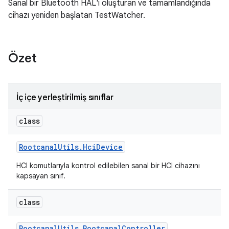
Sanal bir Bluetooth HAL'i oluşturan ve tamamlandığında
cihazı yeniden başlatan TestWatcher.
Özet
İç içe yerleştirilmiş sınıflar
class
Rootcanal
Utils
.
Hci
Device
HCI komutlarıyla kontrol edilebilen sanal bir HCI cihazını
kapsayan sınıf.
class
Rootcanal
Utils
.
Rootcanal
Controller