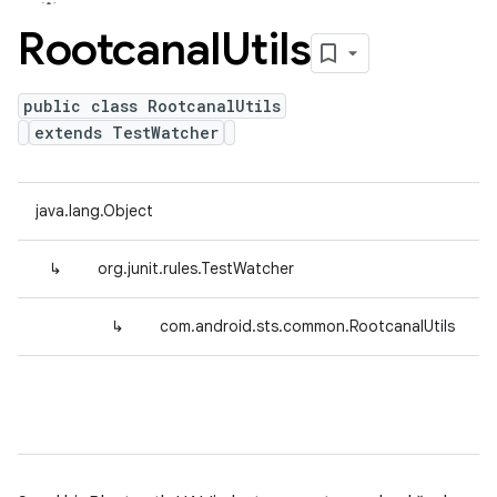
Rootcanal
Utils
public class RootcanalUtils
extends TestWatcher
java.lang.Object
↳
org.junit.rules.TestWatcher
↳
com.android.sts.common.RootcanalUtils