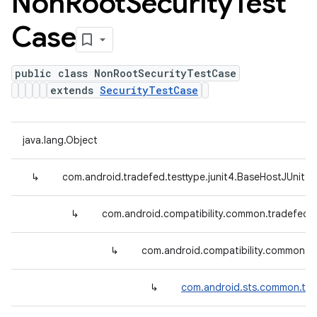
Non
Root
Security
Test
Case
public class NonRootSecurityTestCase
extends
SecurityTestCase
java.lang.Object
↳
com.android.tradefed.testtype.junit4.BaseHostJUnit4
↳
com.android.compatibility.common.tradefed.
↳
com.android.compatibility.common.tr
↳
com.android.sts.common.tra