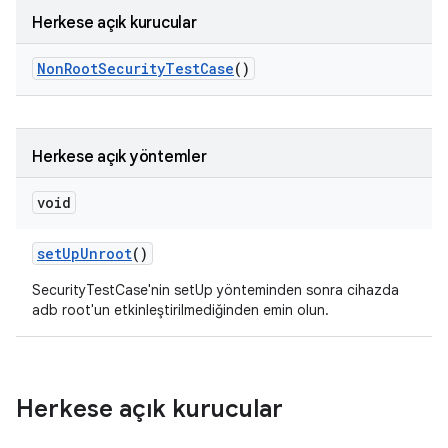
Herkese açık kurucular
Non
Root
Security
Test
Case
()
Herkese açık yöntemler
void
set
Up
Unroot
()
SecurityTestCase'nin setUp yönteminden sonra cihazda
adb root'un etkinleştirilmediğinden emin olun.
Herkese açık kurucular