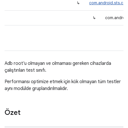
↳
com.android.sts.com
↳
com.android
Adb root'u olmayan ve olmaması gereken cihazlarda
çalıştırılan test sınıfı.
Performansı optimize etmek için kök olmayan tüm testler
aynı modülde gruplandırılmalıdır.
Özet