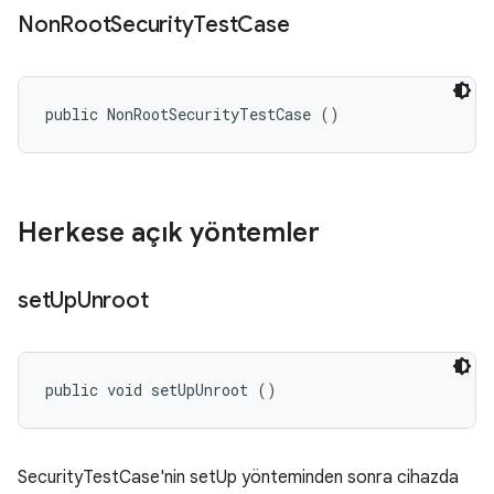
Non
Root
Security
Test
Case
public NonRootSecurityTestCase ()
Herkese açık yöntemler
set
Up
Unroot
public void setUpUnroot ()
SecurityTestCase'nin setUp yönteminden sonra cihazda